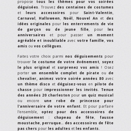
propose
tous les thèmes pour vos soirées
déguisées
. Trouvez
des centaines de costumes
et
leurs accessoires
pour
Saint-Valentin
,
Carnaval
,
Halloween
,
Noël
,
Nouvel An
et
des
idées originales
pour
les enterrements de vie
de garçon ou de jeune fille
, pour
les
anniversaires
et pour passer
un moment
agréable et inoubliable
avec
votre famille
,
vos
amis
ou
vos collègues
.
Faites votre choix parmi
nos déguisements
pour
trouver
le costume de votre événement
,
soyez
le plus original
et
surprenez vos amis
! Osez
porter
un ensemble complet de pirate
ou
de
chevalier,
animez votre soirée années 80
avec
un thème disco
et
déguisez-vous
en
pilote de
chasse
pour
impressionner les invités
.
Tenue
des années 20 charleston
pour
un quiz musical
ou encore
une robe de princesse pour
l'anniversaire de votre enfant
. Et pour parfaire
l’ensemble,
optez pour des accessoires de
déguisement
:
chapeau de fête
,
fausse
moustache
,
perruque
…
des accessoires de fête
pas chers
pour
les adultes
et
les enfants
.