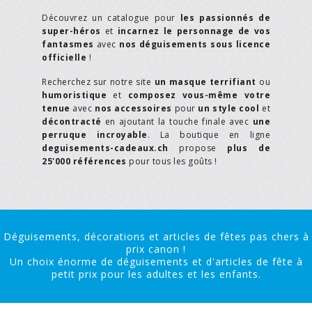
Découvrez un catalogue pour
les passionnés de
super-héros
et
incarnez le personnage de vos
fantasmes
avec
nos déguisements sous licence
officielle
!
Recherchez sur notre site
un masque terrifiant
ou
humoristique
et
composez vous-même votre
tenue
avec
nos accessoires
pour
un style cool
et
décontracté
en ajoutant la touche finale avec
une
perruque incroyable
. La boutique en ligne
deguisements-cadeaux.ch
propose
plus de
25'000 références
pour tous les goûts !
Déguisements, décorations et articles de fêtes pas chers à
prix canon !
Un choix énorme de déguisements et d'articles de fête à
petit prix pour les adultes et les enfants.