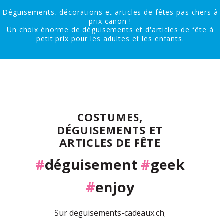
Déguisements, décorations et articles de fêtes pas chers à
prix canon !
Un choix énorme de déguisements et d'articles de fête à
petit prix pour les adultes et les enfants.
COSTUMES,
DÉGUISEMENTS ET
ARTICLES DE FÊTE
#
déguisement
#
geek
#
enjoy
Sur deguisements-cadeaux.ch,