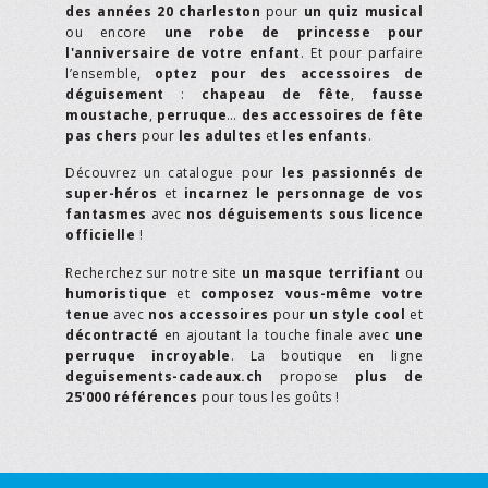
des années 20 charleston
pour
un quiz musical
ou encore
une robe de princesse pour
l'anniversaire de votre enfant
. Et pour parfaire
l’ensemble,
optez pour des accessoires de
déguisement
:
chapeau de fête
,
fausse
moustache
,
perruque
…
des accessoires de fête
pas chers
pour
les adultes
et
les enfants
.
Découvrez un catalogue pour
les passionnés de
super-héros
et
incarnez le personnage de vos
fantasmes
avec
nos déguisements sous licence
officielle
!
Recherchez sur notre site
un masque terrifiant
ou
humoristique
et
composez vous-même votre
tenue
avec
nos accessoires
pour
un style cool
et
décontracté
en ajoutant la touche finale avec
une
perruque incroyable
. La boutique en ligne
deguisements-cadeaux.ch
propose
plus de
25'000 références
pour tous les goûts !