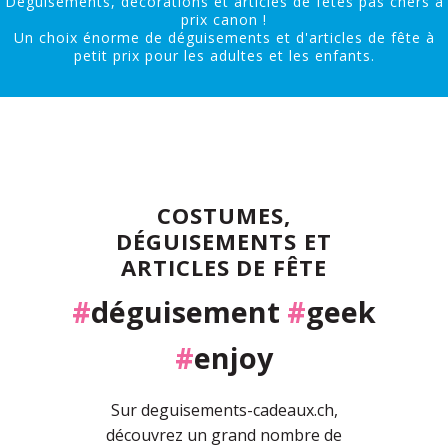
Déguisements, décorations et articles de fêtes pas chers à
prix canon !
Un choix énorme de déguisements et d'articles de fête à
petit prix pour les adultes et les enfants.
COSTUMES,
DÉGUISEMENTS ET
ARTICLES DE FÊTE
#
déguisement
#
geek
#
enjoy
Sur deguisements-cadeaux.ch,
découvrez un grand nombre de