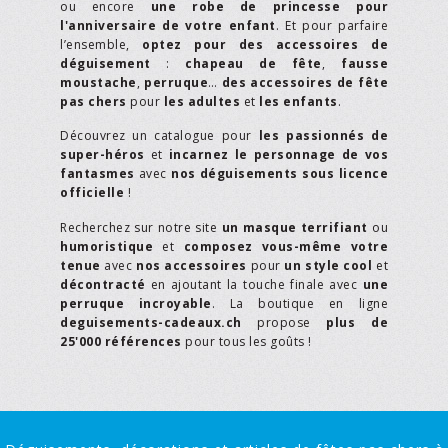
ou encore
une robe de princesse pour
l'anniversaire de votre enfant
. Et pour parfaire
l’ensemble,
optez pour des accessoires de
déguisement
:
chapeau de fête
,
fausse
moustache
,
perruque
…
des accessoires de fête
pas chers
pour
les adultes
et
les enfants
.
Découvrez un catalogue pour
les passionnés de
super-héros
et
incarnez le personnage de vos
fantasmes
avec
nos déguisements sous licence
officielle
!
Recherchez sur notre site
un masque terrifiant
ou
humoristique
et
composez vous-même votre
tenue
avec
nos accessoires
pour
un style cool
et
décontracté
en ajoutant la touche finale avec
une
perruque incroyable
. La boutique en ligne
deguisements-cadeaux.ch
propose
plus de
25'000 références
pour tous les goûts !