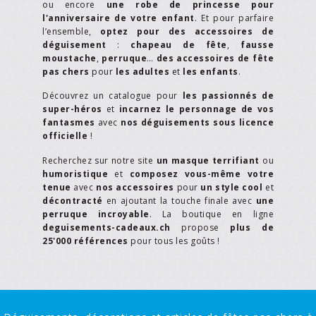
ou encore
une robe de princesse pour
l'anniversaire de votre enfant
. Et pour parfaire
l’ensemble,
optez pour des accessoires de
déguisement
:
chapeau de fête
,
fausse
moustache
,
perruque
…
des accessoires de fête
pas chers
pour
les adultes
et
les enfants
.
Découvrez un catalogue pour
les passionnés de
super-héros
et
incarnez le personnage de vos
fantasmes
avec
nos déguisements sous licence
officielle
!
Recherchez sur notre site
un masque terrifiant
ou
humoristique
et
composez vous-même votre
tenue
avec
nos accessoires
pour
un style cool
et
décontracté
en ajoutant la touche finale avec
une
perruque incroyable
. La boutique en ligne
deguisements-cadeaux.ch
propose
plus de
25'000 références
pour tous les goûts !