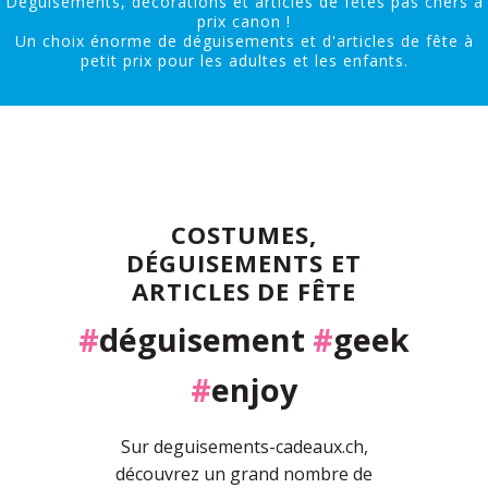
Déguisements, décorations et articles de fêtes pas chers à
prix canon !
Un choix énorme de déguisements et d'articles de fête à
petit prix pour les adultes et les enfants.
COSTUMES,
DÉGUISEMENTS ET
ARTICLES DE FÊTE
#
déguisement
#
geek
#
enjoy
Sur deguisements-cadeaux.ch,
découvrez un grand nombre de