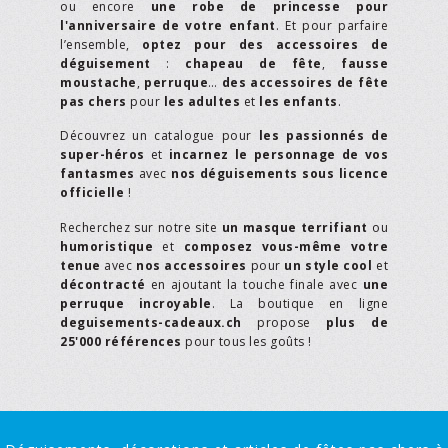
ou encore
une robe de princesse pour
l'anniversaire de votre enfant
. Et pour parfaire
l’ensemble,
optez pour des accessoires de
déguisement
:
chapeau de fête
,
fausse
moustache
,
perruque
…
des accessoires de fête
pas chers
pour
les adultes
et
les enfants
.
Découvrez un catalogue pour
les passionnés de
super-héros
et
incarnez le personnage de vos
fantasmes
avec
nos déguisements sous licence
officielle
!
Recherchez sur notre site
un masque terrifiant
ou
humoristique
et
composez vous-même votre
tenue
avec
nos accessoires
pour
un style cool
et
décontracté
en ajoutant la touche finale avec
une
perruque incroyable
. La boutique en ligne
deguisements-cadeaux.ch
propose
plus de
25'000 références
pour tous les goûts !