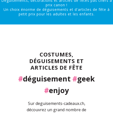
Déguisements, décorations et articles de fêtes pas chers à
prix canon !
Un choix énorme de déguisements et d'articles de fête à
petit prix pour les adultes et les enfants.
COSTUMES,
DÉGUISEMENTS ET
ARTICLES DE FÊTE
#
déguisement
#
geek
#
enjoy
Sur deguisements-cadeaux.ch,
découvrez un grand nombre de