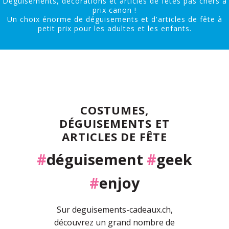
Déguisements, décorations et articles de fêtes pas chers à
prix canon !
Un choix énorme de déguisements et d'articles de fête à
petit prix pour les adultes et les enfants.
COSTUMES,
DÉGUISEMENTS ET
ARTICLES DE FÊTE
#
déguisement
#
geek
#
enjoy
Sur deguisements-cadeaux.ch,
découvrez un grand nombre de