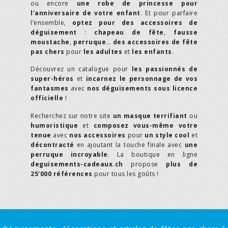
ou encore
une robe de princesse pour
l'anniversaire de votre enfant
. Et pour parfaire
l’ensemble,
optez pour des accessoires de
déguisement
:
chapeau de fête
,
fausse
moustache
,
perruque
…
des accessoires de fête
pas chers
pour
les adultes
et
les enfants
.
Découvrez un catalogue pour
les passionnés de
super-héros
et
incarnez le personnage de vos
fantasmes
avec
nos déguisements sous licence
officielle
!
Recherchez sur notre site
un masque terrifiant
ou
humoristique
et
composez vous-même votre
tenue
avec
nos accessoires
pour
un style cool
et
décontracté
en ajoutant la touche finale avec
une
perruque incroyable
. La boutique en ligne
deguisements-cadeaux.ch
propose
plus de
25'000 références
pour tous les goûts !