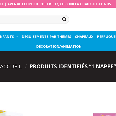
EL
|
AVENUE LÉOPOLD-ROBERT 37, CH-2300 LA CHAUX-DE-FONDS
ENFANTS
DÉGUISEMENTS PAR THÈMES
CHAPEAUX
PERRUQUE
DÉCORATION/ANIMATION
ACCUEIL
/
PRODUITS IDENTIFIÉS “1 NAPPE”