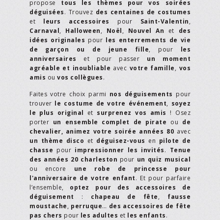
propose
tous les thèmes pour vos soirées
déguisées
. Trouvez
des centaines de costumes
et
leurs accessoires
pour
Saint-Valentin
,
Carnaval
,
Halloween
,
Noël
,
Nouvel An
et
des
idées originales
pour
les enterrements de vie
de garçon ou de jeune fille
, pour
les
anniversaires
et pour passer
un moment
agréable et inoubliable
avec
votre famille
,
vos
amis
ou
vos collègues
.
Faites votre choix parmi
nos déguisements
pour
trouver
le costume de votre événement
,
soyez
le plus original
et
surprenez vos amis
! Osez
porter
un ensemble complet de pirate
ou
de
chevalier,
animez votre soirée années 80
avec
un thème disco
et
déguisez-vous
en
pilote de
chasse
pour
impressionner les invités
.
Tenue
des années 20 charleston
pour
un quiz musical
ou encore
une robe de princesse pour
l'anniversaire de votre enfant
. Et pour parfaire
l’ensemble,
optez pour des accessoires de
déguisement
:
chapeau de fête
,
fausse
moustache
,
perruque
…
des accessoires de fête
pas chers
pour
les adultes
et
les enfants
.