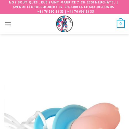
Skip
NOS BOUTIQUES :
RUE SAINT-MAURICE 7, CH-2000 NEUCHÂTEL
|
AVENUE LÉOPOLD-ROBERT 37, CH-2300 LA CHAUX-DE-FONDS
to
+41 76 390 81 33
|
+41 76 696 81 33
content
0