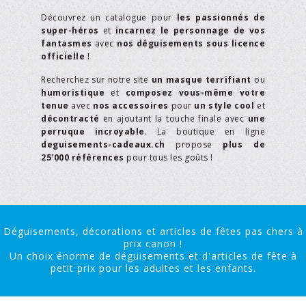
Découvrez un catalogue pour
les passionnés de
super-héros
et
incarnez le personnage de vos
fantasmes
avec
nos déguisements sous licence
officielle
!
Recherchez sur notre site
un masque terrifiant
ou
humoristique
et
composez vous-même votre
tenue
avec
nos accessoires
pour
un style cool
et
décontracté
en ajoutant la touche finale avec
une
perruque incroyable
. La boutique en ligne
deguisements-cadeaux.ch
propose
plus de
25'000 références
pour tous les goûts !
Déguisements, décorations et articles de fêtes pas chers à
prix canon !
Un choix énorme de déguisements et d'articles de fête à
petit prix pour les adultes et les enfants.