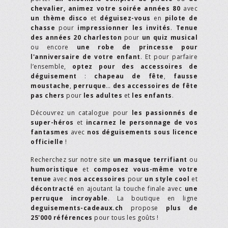
chevalier,
animez votre soirée années 80
avec
un thème disco
et
déguisez-vous
en
pilote de
chasse
pour
impressionner les invités
.
Tenue
des années 20 charleston
pour
un quiz musical
ou encore
une robe de princesse pour
l'anniversaire de votre enfant
. Et pour parfaire
l’ensemble,
optez pour des accessoires de
déguisement
:
chapeau de fête
,
fausse
moustache
,
perruque
…
des accessoires de fête
pas chers
pour
les adultes
et
les enfants
.
Découvrez un catalogue pour
les passionnés de
super-héros
et
incarnez le personnage de vos
fantasmes
avec
nos déguisements sous licence
officielle
!
Recherchez sur notre site
un masque terrifiant
ou
humoristique
et
composez vous-même votre
tenue
avec
nos accessoires
pour
un style cool
et
décontracté
en ajoutant la touche finale avec
une
perruque incroyable
. La boutique en ligne
deguisements-cadeaux.ch
propose
plus de
25'000 références
pour tous les goûts !