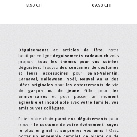
8,90
CHF
69,90
CHF
Déguisements et articles de fête
, notre
boutique en ligne
deguisements-cadeaux.ch
vous
propose
tous les thèmes pour vos soirées
déguisées
. Trouvez
des centaines de costumes
et
leurs accessoires
pour
Saint-Valentin
,
Carnaval
,
Halloween
,
Noël
,
Nouvel An
et
des
idées originales
pour
les enterrements de vie
de garçon ou de jeune fille
, pour
les
anniversaires
et pour passer
un moment
agréable et inoubliable
avec
votre famille
,
vos
amis
ou
vos collègues
.
Faites votre choix parmi
nos déguisements
pour
trouver
le costume de votre événement
,
soyez
le plus original
et
surprenez vos amis
! Osez
porter
un ensemble complet de pirate
ou
de