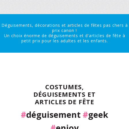
Déguisements, décorations et articles de fêtes pas chers à
prix canon !
Un choix énorme de déguisements et d'articles de fête à
petit prix pour les adultes et les enfants.
COSTUMES,
DÉGUISEMENTS ET
ARTICLES DE FÊTE
#
déguisement
#
geek
#
enjoy