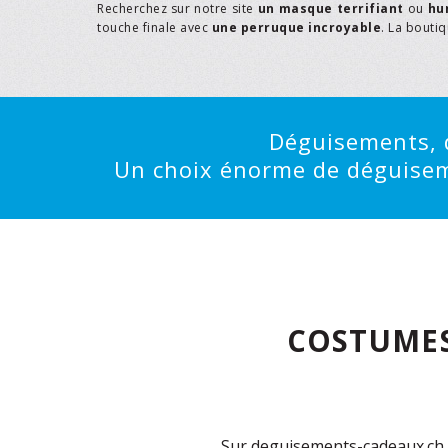
Recherchez sur notre site
un masque terrifiant
ou
hu
touche finale avec
une perruque incroyable
. La bouti
Déguisements, d
Un choix énorme de déguisemen
COSTUMES
Sur deguisements-cadeaux.ch, 