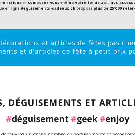
moristique
et
composez vous-même votre tenue
avec
nos access
que en ligne
deguisements-cadeaux.ch
propose
plus de 25'000 réfé
écorations et articles de fêtes pas cher
ts et d'articles de fête à petit prix po
, DÉGUISEMENTS ET ARTICLE
#
déguisement
#
geek
#
enjoy
découvrez un grand nombre de déguisements et accessoires 