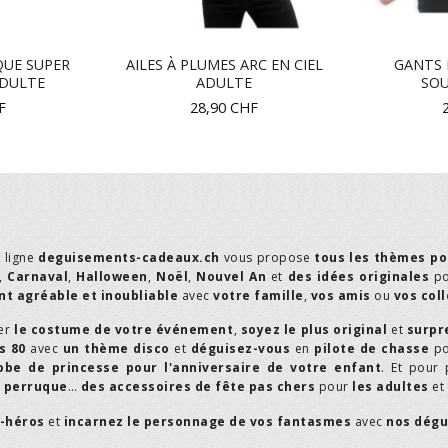
QUE SUPER
AILES À PLUMES ARC EN CIEL
GANTS 
ADULTE
ADULTE
SOU
F
28,90
CHF
n ligne
deguisements-cadeaux.ch
vous propose
tous les thèmes po
,
Carnaval
,
Halloween
,
Noël
,
Nouvel An
et
des idées originales
p
t agréable et inoubliable
avec
votre famille
,
vos amis
ou
vos col
er
le costume de votre événement
,
soyez le plus original
et
surpr
s 80
avec
un thème disco
et
déguisez-vous
en
pilote de chasse
p
obe de princesse pour l'anniversaire de votre enfant
. Et pour 
,
perruque
…
des accessoires de fête pas chers
pour
les adultes
et
r-héros
et
incarnez le personnage de vos fantasmes
avec
nos dégu