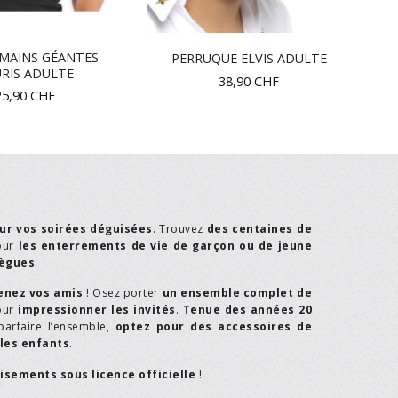
MAINS GÉANTES
PERRUQUE ELVIS ADULTE
RIS ADULTE
38,90
CHF
25,90
CHF
ur vos soirées déguisées
. Trouvez
des centaines de
our
les enterrements de vie de garçon ou de jeune
lègues
.
enez vos amis
! Osez porter
un ensemble complet de
our
impressionner les invités
.
Tenue des années 20
parfaire l’ensemble,
optez pour des accessoires de
les enfants
.
isements sous licence officielle
!