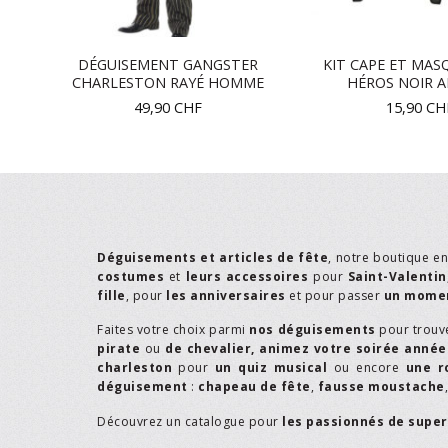
DÉGUISEMENT GANGSTER
KIT CAPE ET MAS
CHARLESTON RAYÉ HOMME
HÉROS NOIR 
49,90
CHF
15,90
CH
Déguisements et articles de fête
, notre boutique e
costumes
et
leurs accessoires
pour
Saint-Valentin
fille
, pour
les anniversaires
et pour passer
un momen
Faites votre choix parmi
nos déguisements
pour trouv
pirate
ou
de chevalier,
animez votre soirée année
charleston
pour
un quiz musical
ou encore
une r
déguisement
:
chapeau de fête
,
fausse moustache
Découvrez un catalogue pour
les passionnés de supe