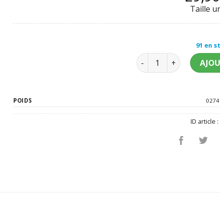
Taille u
91 en s
quantité de Perruque 
AJOU
POIDS
0274
ID article 