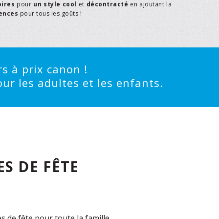
oires
pour
un style cool
et
décontracté
en ajoutant la
rences
pour tous les goûts !
s à prix canon !
ur les adultes et les enfants.
S DE FÊTE
de fête pour toute la famille.