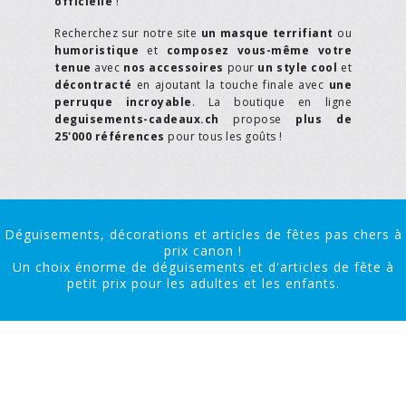
officielle
!
Recherchez sur notre site
un masque terrifiant
ou
humoristique
et
composez vous-même votre
tenue
avec
nos accessoires
pour
un style cool
et
décontracté
en ajoutant la touche finale avec
une
perruque incroyable
. La boutique en ligne
deguisements-cadeaux.ch
propose
plus de
25'000 références
pour tous les goûts !
Déguisements, décorations et articles de fêtes pas chers à
prix canon !
Un choix énorme de déguisements et d'articles de fête à
petit prix pour les adultes et les enfants.