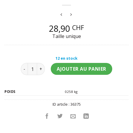
28,90
CHF
Taille unique
12 en stock
quantité de Perruque longue noire avec mèches r
AJOUTER AU PANIER
POIDS
0258 kg
ID article :
36375