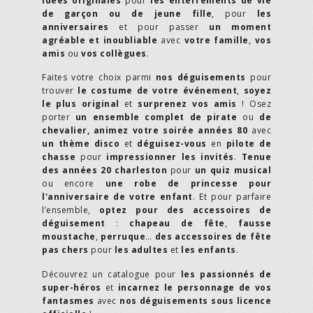
idées originales
pour
les enterrements de vie
de garçon ou de jeune fille
, pour
les
anniversaires
et pour passer
un moment
agréable et inoubliable
avec
votre famille
,
vos
amis
ou
vos collègues
.
Faites votre choix parmi
nos déguisements
pour
trouver
le costume de votre événement
,
soyez
le plus original
et
surprenez vos amis
! Osez
porter
un ensemble complet de pirate
ou
de
chevalier,
animez votre soirée années 80
avec
un thème disco
et
déguisez-vous
en
pilote de
chasse
pour
impressionner les invités
.
Tenue
des années 20 charleston
pour
un quiz musical
ou encore
une robe de princesse pour
l'anniversaire de votre enfant
. Et pour parfaire
l’ensemble,
optez pour des accessoires de
déguisement
:
chapeau de fête
,
fausse
moustache
,
perruque
…
des accessoires de fête
pas chers
pour
les adultes
et
les enfants
.
Découvrez un catalogue pour
les passionnés de
super-héros
et
incarnez le personnage de vos
fantasmes
avec
nos déguisements sous licence