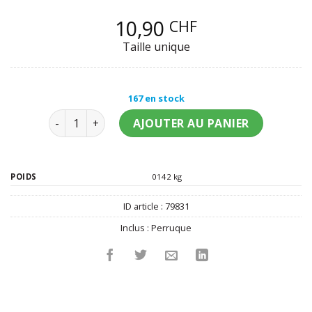
10,90
CHF
Taille unique
167 en stock
quantité de Perruque longue noire avec frange et
AJOUTER AU PANIER
POIDS
0142 kg
ID article :
79831
Inclus :
Perruque