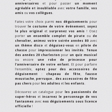
anniversaires
et pour passer
un moment
agréable et inoubliable
avec
votre famille
,
vos
amis
ou
vos collègues
.
Faites votre choix parmi
nos déguisements
pour
trouver
le costume de votre événement
,
soyez
le plus original
et
surprenez vos amis
! Osez
porter
un ensemble complet de pirate
ou
de
chevalier,
animez votre soirée années 80
avec
un thème disco
et
déguisez-vous
en
pilote de
chasse
pour
impressionner les invités
.
Tenue
des années 20 charleston
pour
un quiz musical
ou encore
une robe de princesse pour
l'anniversaire de votre enfant
. Et pour parfaire
l’ensemble,
optez pour des accessoires de
déguisement
:
chapeau de fête
,
fausse
moustache
,
perruque
…
des accessoires de fête
pas chers
pour
les adultes
et
les enfants
.
Découvrez un catalogue pour
les passionnés de
super-héros
et
incarnez le personnage de vos
fantasmes
avec
nos déguisements sous licence
officielle
!