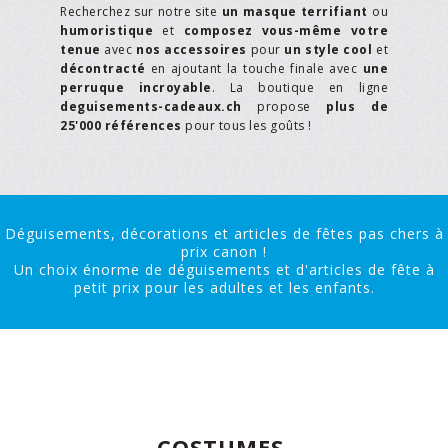
Recherchez sur notre site
un masque terrifiant
ou
humoristique
et
composez vous-même votre
tenue
avec
nos accessoires
pour
un style cool
et
décontracté
en ajoutant la touche finale avec
une
perruque incroyable
. La boutique en ligne
deguisements-cadeaux.ch
propose
plus de
25'000 références
pour tous les goûts !
Déguisements, décorations et articles de fêtes pas chers à
prix canon !
Un choix énorme de déguisements et d'articles de fête à
petit prix pour les adultes et les enfants.
COSTUMES,