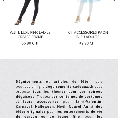
VESTE LUXE PINK LADIES
KIT ACCESSOIRES PAON
GREASE FEMME
BLEU ADULTE
66,90
CHF
42,90
CHF
Déguisements et articles de fête
, notre
boutique en ligne
deguisements-cadeaux.ch
vous
propose
tous les thèmes pour vos soirées
déguisées
. Trouvez
des centaines de costumes
et
leurs accessoires
pour
Saint-Valentin
,
Carnaval
,
Halloween
,
Noël
,
Nouvel An
et
des
idées originales
pour
les enterrements de vie
de garçon ou de jeune fille
, pour
les