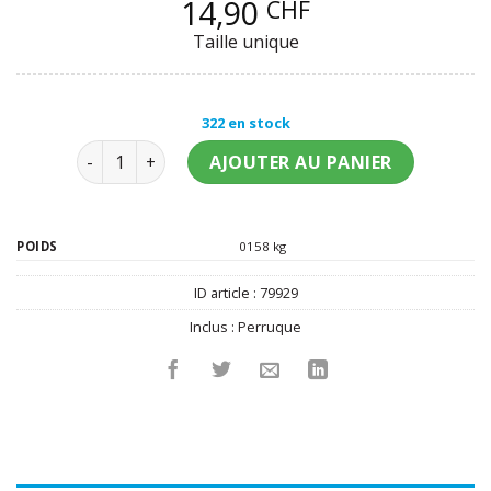
14,90
CHF
Taille unique
322 en stock
quantité de Perruque dragueur années 70's homme
AJOUTER AU PANIER
POIDS
0158 kg
ID article :
79929
Inclus :
Perruque