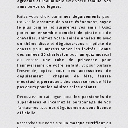
agréable et inoubliable
avec
votre famille
,
vos
amis
ou
vos collègues
.
Faites votre choix parmi
nos déguisements
pour
trouver
le costume de votre événement
,
soyez
le plus original
et
surprenez vos amis
! Osez
porter
un ensemble complet de pirate
ou
de
chevalier,
animez votre soirée années 80
avec
un thème disco
et
déguisez-vous
en
pilote de
chasse
pour
impressionner les invités
.
Tenue
des années 20 charleston
pour
un quiz musical
ou encore
une robe de princesse pour
l'anniversaire de votre enfant
. Et pour parfaire
l’ensemble,
optez pour des accessoires de
déguisement
:
chapeau de fête
,
fausse
moustache
,
perruque
…
des accessoires de fête
pas chers
pour
les adultes
et
les enfants
.
Découvrez un catalogue pour
les passionnés de
super-héros
et
incarnez le personnage de vos
fantasmes
avec
nos déguisements sous licence
officielle
!
Recherchez sur notre site
un masque terrifiant
ou