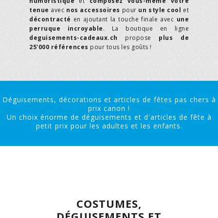
humoristique
et
composez vous-même votre
tenue
avec
nos accessoires
pour
un style cool
et
décontracté
en ajoutant la touche finale avec
une
perruque incroyable
. La boutique en ligne
deguisements-cadeaux.ch
propose
plus de
25'000 références
pour tous les goûts !
Déguisements, décorations et articles de fêtes pas chers à
prix canon !
Un choix énorme de déguisements et d'articles de fête à
petit prix pour les adultes et les enfants.
COSTUMES,
DÉGUISEMENTS ET