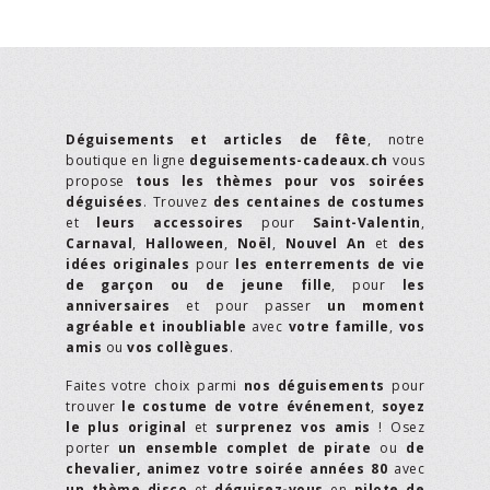
Déguisements et articles de fête
, notre
boutique en ligne
deguisements-cadeaux.ch
vous
propose
tous les thèmes pour vos soirées
déguisées
. Trouvez
des centaines de costumes
et
leurs accessoires
pour
Saint-Valentin
,
Carnaval
,
Halloween
,
Noël
,
Nouvel An
et
des
idées originales
pour
les enterrements de vie
de garçon ou de jeune fille
, pour
les
anniversaires
et pour passer
un moment
agréable et inoubliable
avec
votre famille
,
vos
amis
ou
vos collègues
.
Faites votre choix parmi
nos déguisements
pour
trouver
le costume de votre événement
,
soyez
le plus original
et
surprenez vos amis
! Osez
porter
un ensemble complet de pirate
ou
de
chevalier,
animez votre soirée années 80
avec
un thème disco
et
déguisez-vous
en
pilote de