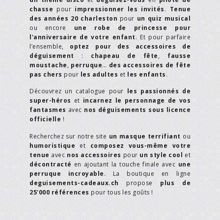
chasse
pour
impressionner les invités
.
Tenue
des années 20 charleston
pour
un quiz musical
ou encore
une robe de princesse pour
l'anniversaire de votre enfant
. Et pour parfaire
l’ensemble,
optez pour des accessoires de
déguisement
:
chapeau de fête
,
fausse
moustache
,
perruque
…
des accessoires de fête
pas chers
pour
les adultes
et
les enfants
.
Découvrez un catalogue pour
les passionnés de
super-héros
et
incarnez le personnage de vos
fantasmes
avec
nos déguisements sous licence
officielle
!
Recherchez sur notre site
un masque terrifiant
ou
humoristique
et
composez vous-même votre
tenue
avec
nos accessoires
pour
un style cool
et
décontracté
en ajoutant la touche finale avec
une
perruque incroyable
. La boutique en ligne
deguisements-cadeaux.ch
propose
plus de
25'000 références
pour tous les goûts !