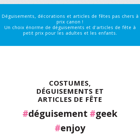
Déguisements, décorations et articles de fêtes pas chers à
prix canon !
Un choix énorme de déguisements et d'articles de fête à
petit prix pour les adultes et les enfants.
COSTUMES,
DÉGUISEMENTS ET
ARTICLES DE FÊTE
#
déguisement
#
geek
#
enjoy