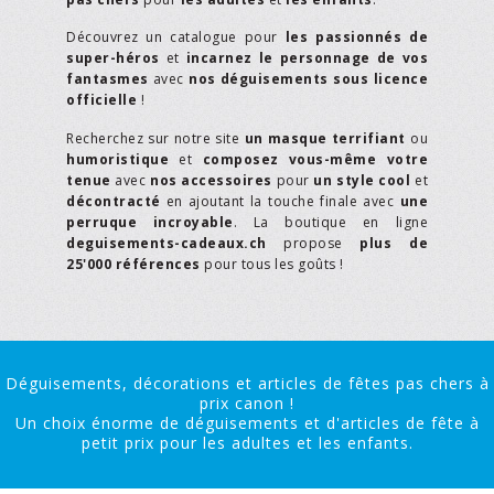
Découvrez un catalogue pour
les passionnés de
super-héros
et
incarnez le personnage de vos
fantasmes
avec
nos déguisements sous licence
officielle
!
Recherchez sur notre site
un masque terrifiant
ou
humoristique
et
composez vous-même votre
tenue
avec
nos accessoires
pour
un style cool
et
décontracté
en ajoutant la touche finale avec
une
perruque incroyable
. La boutique en ligne
deguisements-cadeaux.ch
propose
plus de
25'000 références
pour tous les goûts !
Déguisements, décorations et articles de fêtes pas chers à
prix canon !
Un choix énorme de déguisements et d'articles de fête à
petit prix pour les adultes et les enfants.