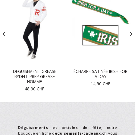
DÉGUISEMENT GREASE
ÉCHARPE SATINÉE IRISH FOR
RYDELL PREP GREASE
A DAY
HOMME
14,90
CHF
48,90
CHF
Déguisements et articles de fête
, notre
boutique en ligne
deguisements-cadeaux.ch
vous