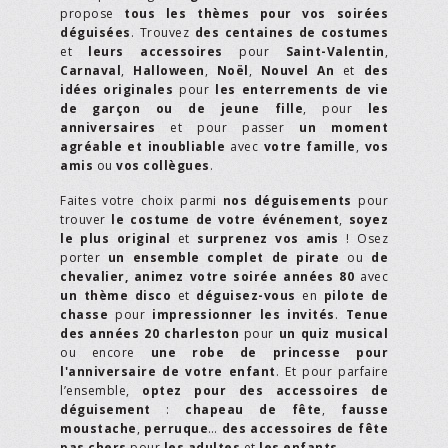
propose
tous les thèmes pour vos soirées
déguisées
. Trouvez
des centaines de costumes
et
leurs accessoires
pour
Saint-Valentin
,
Carnaval
,
Halloween
,
Noël
,
Nouvel An
et
des
idées originales
pour
les enterrements de vie
de garçon ou de jeune fille
, pour
les
anniversaires
et pour passer
un moment
agréable et inoubliable
avec
votre famille
,
vos
amis
ou
vos collègues
.
Faites votre choix parmi
nos déguisements
pour
trouver
le costume de votre événement
,
soyez
le plus original
et
surprenez vos amis
! Osez
porter
un ensemble complet de pirate
ou
de
chevalier,
animez votre soirée années 80
avec
un thème disco
et
déguisez-vous
en
pilote de
chasse
pour
impressionner les invités
.
Tenue
des années 20 charleston
pour
un quiz musical
ou encore
une robe de princesse pour
l'anniversaire de votre enfant
. Et pour parfaire
l’ensemble,
optez pour des accessoires de
déguisement
:
chapeau de fête
,
fausse
moustache
,
perruque
…
des accessoires de fête
pas chers
pour
les adultes
et
les enfants
.