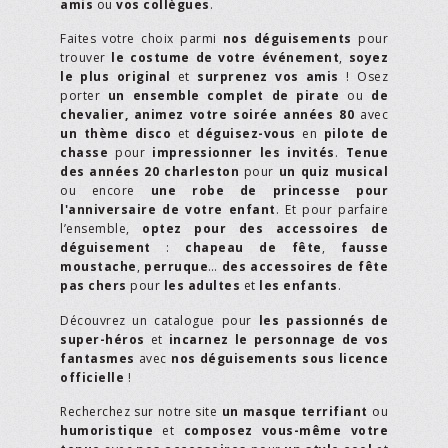
amis
ou
vos collègues
.
Faites votre choix parmi
nos déguisements
pour
trouver
le costume de votre événement
,
soyez
le plus original
et
surprenez vos amis
! Osez
porter
un ensemble complet de pirate
ou
de
chevalier,
animez votre soirée années 80
avec
un thème disco
et
déguisez-vous
en
pilote de
chasse
pour
impressionner les invités
.
Tenue
des années 20 charleston
pour
un quiz musical
ou encore
une robe de princesse pour
l'anniversaire de votre enfant
. Et pour parfaire
l’ensemble,
optez pour des accessoires de
déguisement
:
chapeau de fête
,
fausse
moustache
,
perruque
…
des accessoires de fête
pas chers
pour
les adultes
et
les enfants
.
Découvrez un catalogue pour
les passionnés de
super-héros
et
incarnez le personnage de vos
fantasmes
avec
nos déguisements sous licence
officielle
!
Recherchez sur notre site
un masque terrifiant
ou
humoristique
et
composez vous-même votre