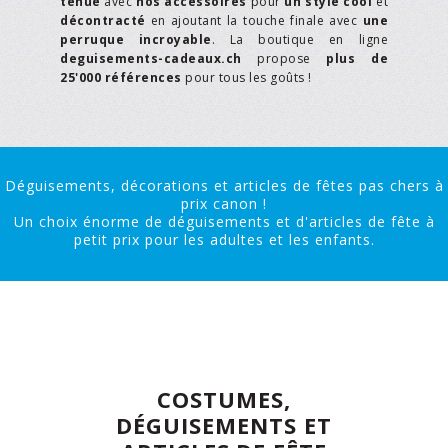
tenue
avec
nos accessoires
pour
un style cool
et
décontracté
en ajoutant la touche finale avec
une
perruque incroyable
. La boutique en ligne
deguisements-cadeaux.ch
propose
plus de
25'000 références
pour tous les goûts !
Déguisements, décorations et articles de fêtes pas chers à
prix canon !
Un choix énorme de déguisements et d'articles de fête à
petit prix pour les adultes et les enfants.
COSTUMES,
DÉGUISEMENTS ET