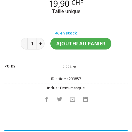
19,90
CHF
Taille unique
46 en stock
quantité de Masque en plastique Saw adulte
AJOUTER AU PANIER
POIDS
0.062 kg
ID article :
299857
Inclus :
Demi-masque