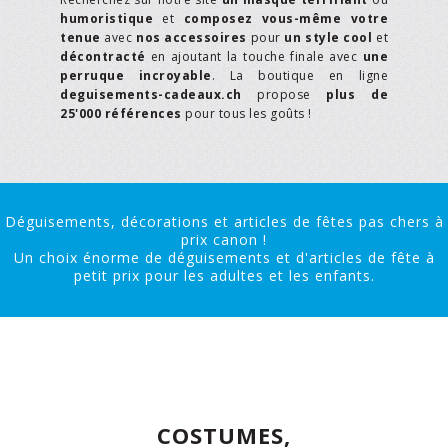
humoristique
et
composez vous-même votre
tenue
avec
nos accessoires
pour
un style cool
et
décontracté
en ajoutant la touche finale avec
une
perruque incroyable
. La boutique en ligne
deguisements-cadeaux.ch
propose
plus de
25'000 références
pour tous les goûts !
Déguisements, décorations et articles de fêtes pas chers à
prix canon !
Un choix énorme de déguisements et d'articles de fête à
petit prix pour les adultes et les enfants.
COSTUMES,