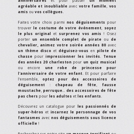
anniversaires
et pour passer
un moment
agréable et inoubliable
avec
votre famille
,
vos
amis
ou
vos collègues
.
Faites votre choix parmi
nos déguisements
pour
trouver
le costume de votre événement
,
soyez
le plus original
et
surprenez vos amis
! Osez
porter
un ensemble complet de pirate
ou
de
chevalier,
animez votre soirée années 80
avec
un thème disco
et
déguisez-vous
en
pilote de
chasse
pour
impressionner les invités
.
Tenue
des années 20 charleston
pour
un quiz musical
ou encore
une robe de princesse pour
l'anniversaire de votre enfant
. Et pour parfaire
l’ensemble,
optez pour des accessoires de
déguisement
:
chapeau de fête
,
fausse
moustache
,
perruque
…
des accessoires de fête
pas chers
pour
les adultes
et
les enfants
.
Découvrez un catalogue pour
les passionnés de
super-héros
et
incarnez le personnage de vos
fantasmes
avec
nos déguisements sous licence
officielle
!
Recherchez sur notre site
un masque terrifiant
ou