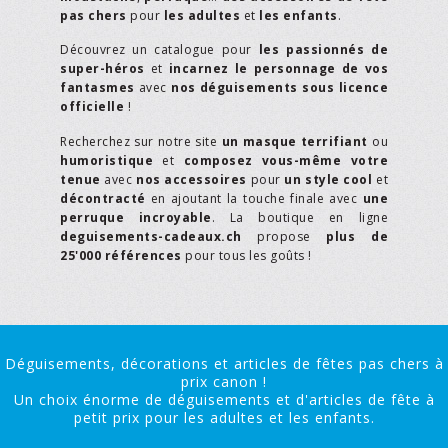
pas chers
pour
les adultes
et
les enfants
.
Découvrez un catalogue pour
les passionnés de
super-héros
et
incarnez le personnage de vos
fantasmes
avec
nos déguisements sous licence
officielle
!
Recherchez sur notre site
un masque terrifiant
ou
humoristique
et
composez vous-même votre
tenue
avec
nos accessoires
pour
un style cool
et
décontracté
en ajoutant la touche finale avec
une
perruque incroyable
. La boutique en ligne
deguisements-cadeaux.ch
propose
plus de
25'000 références
pour tous les goûts !
Déguisements, décorations et articles de fêtes pas chers à
prix canon !
Un choix énorme de déguisements et d'articles de fête à
petit prix pour les adultes et les enfants.