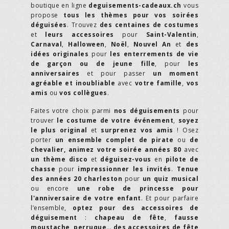
boutique en ligne
deguisements-cadeaux.ch
vous
propose
tous les thèmes pour vos soirées
déguisées
. Trouvez
des centaines de costumes
et
leurs accessoires
pour
Saint-Valentin
,
Carnaval
,
Halloween
,
Noël
,
Nouvel An
et
des
idées originales
pour
les enterrements de vie
de garçon ou de jeune fille
, pour
les
anniversaires
et pour passer
un moment
agréable et inoubliable
avec
votre famille
,
vos
amis
ou
vos collègues
.
Faites votre choix parmi
nos déguisements
pour
trouver
le costume de votre événement
,
soyez
le plus original
et
surprenez vos amis
! Osez
porter
un ensemble complet de pirate
ou
de
chevalier,
animez votre soirée années 80
avec
un thème disco
et
déguisez-vous
en
pilote de
chasse
pour
impressionner les invités
.
Tenue
des années 20 charleston
pour
un quiz musical
ou encore
une robe de princesse pour
l'anniversaire de votre enfant
. Et pour parfaire
l’ensemble,
optez pour des accessoires de
déguisement
:
chapeau de fête
,
fausse
moustache
,
perruque
…
des accessoires de fête