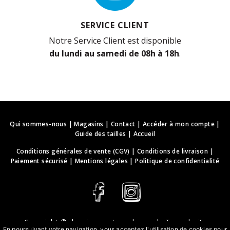
SERVICE CLIENT
Notre Service Client est disponible
du lundi au samedi de 08h à 18h
.
Qui sommes-nous
|
Magasins
|
Contact
|
Accéder à mon compte
|
Guide des tailles
|
Accueil
Conditions générales de vente (CGV)
|
Conditions de livraison
|
Paiement sécurisé
|
Mentions légales
|
Politique de confidentialité
Copyright ©
deguisements-cadeaux.ch
. Tous droits
En poursuivant votre navigation, vous acceptez l'utilisation de cookies pour