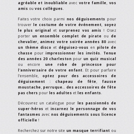
agréable et inoubliable
avec
votre famille
,
vos
amis
ou
vos collègues
.
Faites votre choix parmi
nos déguisements
pour
trouver
le costume de votre événement
,
soyez
le plus original
et
surprenez vos amis
! Osez
porter
un ensemble complet de pirate
ou
de
chevalier,
animez votre soirée années 80
avec
un thème disco
et
déguisez-vous
en
pilote de
chasse
pour
impressionner les invités
.
Tenue
des années 20 charleston
pour
un quiz musical
ou encore
une robe de princesse pour
l'anniversaire de votre enfant
. Et pour parfaire
l’ensemble,
optez pour des accessoires de
déguisement
:
chapeau de fête
,
fausse
moustache
,
perruque
…
des accessoires de fête
pas chers
pour
les adultes
et
les enfants
.
Découvrez un catalogue pour
les passionnés de
super-héros
et
incarnez le personnage de vos
fantasmes
avec
nos déguisements sous licence
officielle
!
Recherchez sur notre site
un masque terrifiant
ou