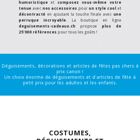
humoristique
et
composez vous-même votre
tenue
avec
nos accessoires
pour
un style cool
et
décontracté
en ajoutant la touche finale avec
une
perruque incroyable
. La boutique en ligne
deguisements-cadeaux.ch
propose
plus de
25'000 références
pour tous les goûts !
Déguisements, décorations et articles de fêtes pas chers à
prix canon !
Un choix énorme de déguisements et d'articles de fête à
petit prix pour les adultes et les enfants.
COSTUMES,