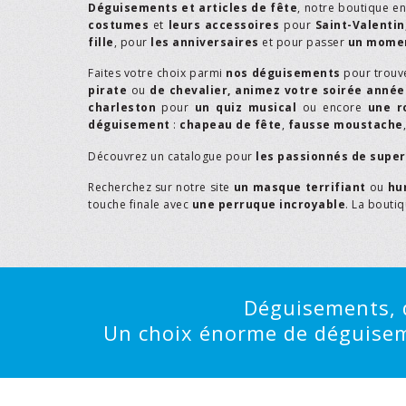
Déguisements et articles de fête
, notre boutique e
costumes
et
leurs accessoires
pour
Saint-Valentin
fille
, pour
les anniversaires
et pour passer
un momen
Faites votre choix parmi
nos déguisements
pour trouv
pirate
ou
de chevalier,
animez votre soirée année
charleston
pour
un quiz musical
ou encore
une r
déguisement
:
chapeau de fête
,
fausse moustache
Découvrez un catalogue pour
les passionnés de supe
Recherchez sur notre site
un masque terrifiant
ou
hu
touche finale avec
une perruque incroyable
. La bouti
Déguisements, d
Un choix énorme de déguisemen