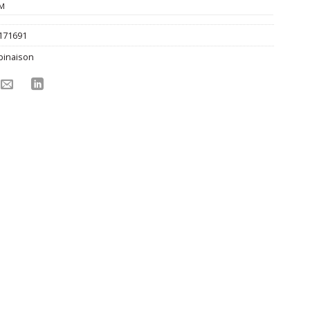
M
171691
inaison