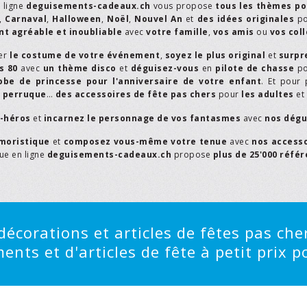
n ligne
deguisements-cadeaux.ch
vous propose
tous les thèmes po
,
Carnaval
,
Halloween
,
Noël
,
Nouvel An
et
des idées originales
p
t agréable et inoubliable
avec
votre famille
,
vos amis
ou
vos col
er
le costume de votre événement
,
soyez le plus original
et
surpr
s 80
avec
un thème disco
et
déguisez-vous
en
pilote de chasse
p
obe de princesse pour l'anniversaire de votre enfant
. Et pour 
,
perruque
…
des accessoires de fête pas chers
pour
les adultes
et
r-héros
et
incarnez le personnage de vos fantasmes
avec
nos dégu
moristique
et
composez vous-même votre tenue
avec
nos access
que en ligne
deguisements-cadeaux.ch
propose
plus de 25'000 réfé
écorations et articles de fêtes pas cher
ts et d'articles de fête à petit prix po