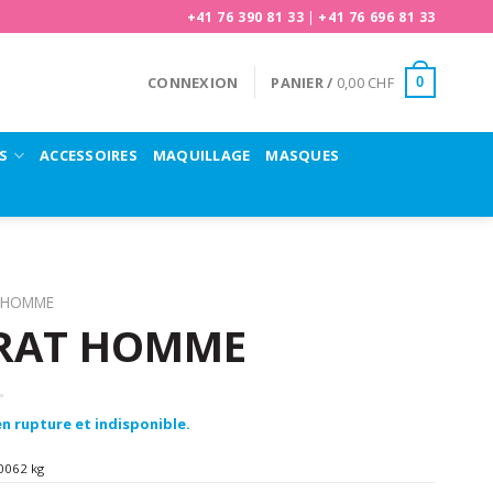
+41 76 390 81 33
|
+41 76 696 81 33
CONNEXION
PANIER /
0,00
CHF
0
S
ACCESSOIRES
MAQUILLAGE
MASQUES
HOMME
ORAT HOMME
n rupture et indisponible.
0062 kg