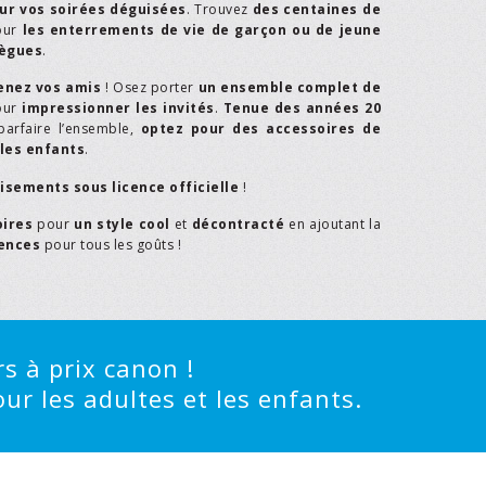
ur vos soirées déguisées
. Trouvez
des centaines de
our
les enterrements de vie de garçon ou de jeune
lègues
.
enez vos amis
! Osez porter
un ensemble complet de
our
impressionner les invités
.
Tenue des années 20
parfaire l’ensemble,
optez pour des accessoires de
les enfants
.
isements sous licence officielle
!
oires
pour
un style cool
et
décontracté
en ajoutant la
rences
pour tous les goûts !
s à prix canon !
ur les adultes et les enfants.