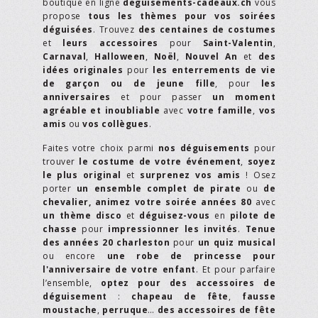
boutique en ligne
deguisements-cadeaux.ch
vous
propose
tous les thèmes pour vos soirées
déguisées
. Trouvez
des centaines de costumes
et
leurs accessoires
pour
Saint-Valentin
,
Carnaval
,
Halloween
,
Noël
,
Nouvel An
et
des
idées originales
pour
les enterrements de vie
de garçon ou de jeune fille
, pour
les
anniversaires
et pour passer
un moment
agréable et inoubliable
avec
votre famille
,
vos
amis
ou
vos collègues
.
Faites votre choix parmi
nos déguisements
pour
trouver
le costume de votre événement
,
soyez
le plus original
et
surprenez vos amis
! Osez
porter
un ensemble complet de pirate
ou
de
chevalier,
animez votre soirée années 80
avec
un thème disco
et
déguisez-vous
en
pilote de
chasse
pour
impressionner les invités
.
Tenue
des années 20 charleston
pour
un quiz musical
ou encore
une robe de princesse pour
l'anniversaire de votre enfant
. Et pour parfaire
l’ensemble,
optez pour des accessoires de
déguisement
:
chapeau de fête
,
fausse
moustache
,
perruque
…
des accessoires de fête