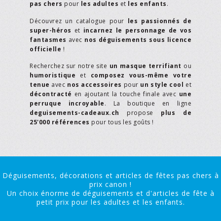
pas chers
pour
les adultes
et
les enfants
.
Découvrez un catalogue pour
les passionnés de
super-héros
et
incarnez le personnage de vos
fantasmes
avec
nos déguisements sous licence
officielle
!
Recherchez sur notre site
un masque terrifiant
ou
humoristique
et
composez vous-même votre
tenue
avec
nos accessoires
pour
un style cool
et
décontracté
en ajoutant la touche finale avec
une
perruque incroyable
. La boutique en ligne
deguisements-cadeaux.ch
propose
plus de
25'000 références
pour tous les goûts !
Déguisements, décorations et articles de fêtes pas chers à
prix canon !
Un choix énorme de déguisements et d'articles de fête à
petit prix pour les adultes et les enfants.