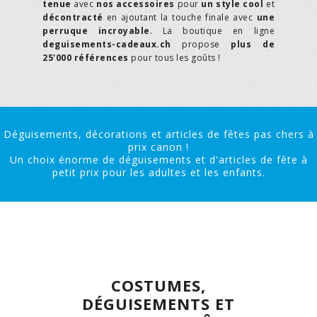
tenue
avec
nos accessoires
pour
un style cool
et
décontracté
en ajoutant la touche finale avec
une
perruque incroyable
. La boutique en ligne
deguisements-cadeaux.ch
propose
plus de
25'000 références
pour tous les goûts !
Déguisements, décorations et articles de fêtes pas chers à
prix canon !
Un choix énorme de déguisements et d'articles de fête à
petit prix pour les adultes et les enfants.
COSTUMES,
DÉGUISEMENTS ET