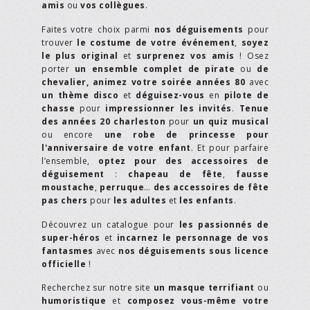
amis
ou
vos collègues
.
Faites votre choix parmi
nos déguisements
pour
trouver
le costume de votre événement
,
soyez
le plus original
et
surprenez vos amis
! Osez
porter
un ensemble complet de pirate
ou
de
chevalier,
animez votre soirée années 80
avec
un thème disco
et
déguisez-vous
en
pilote de
chasse
pour
impressionner les invités
.
Tenue
des années 20 charleston
pour
un quiz musical
ou encore
une robe de princesse pour
l'anniversaire de votre enfant
. Et pour parfaire
l’ensemble,
optez pour des accessoires de
déguisement
:
chapeau de fête
,
fausse
moustache
,
perruque
…
des accessoires de fête
pas chers
pour
les adultes
et
les enfants
.
Découvrez un catalogue pour
les passionnés de
super-héros
et
incarnez le personnage de vos
fantasmes
avec
nos déguisements sous licence
officielle
!
Recherchez sur notre site
un masque terrifiant
ou
humoristique
et
composez vous-même votre