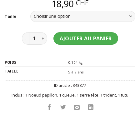
18,90
CHF
Taille
quantité de Kit déguisement diablesse enfant
AJOUTER AU PANIER
POIDS
0.104 kg
TAILLE
5 à 9 ans
ID article :
343877
Inclus :
1 Noeud papillon
,
1 queue
,
1 serre tête
,
1 trident
,
1 tutu