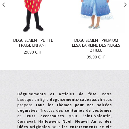
DÉGUISEMENT PETITE
DÉGUISEMENT PREMIUM
FRAISE ENFANT
ELSA LA REINE DES NEIGES
2 FILLE
29,90
CHF
99,90
CHF
Déguisements et articles de fête
, notre
boutique en ligne
deguisements-cadeaux.ch
vous
propose
tous les thèmes pour vos soirées
déguisées
. Trouvez
des centaines de costumes
et
leurs accessoires
pour
Saint-Valentin
,
Carnaval
,
Halloween
,
Noël
,
Nouvel An
et
des
idées originales
pour
les enterrements de vie