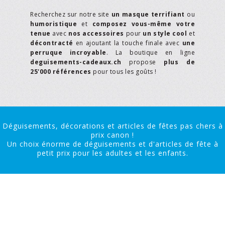
Recherchez sur notre site
un masque terrifiant
ou
humoristique
et
composez vous-même votre
tenue
avec
nos accessoires
pour
un style cool
et
décontracté
en ajoutant la touche finale avec
une
perruque incroyable
. La boutique en ligne
deguisements-cadeaux.ch
propose
plus de
25'000 références
pour tous les goûts !
Déguisements, décorations et articles de fêtes pas chers à
prix canon !
Un choix énorme de déguisements et d'articles de fête à
petit prix pour les adultes et les enfants.