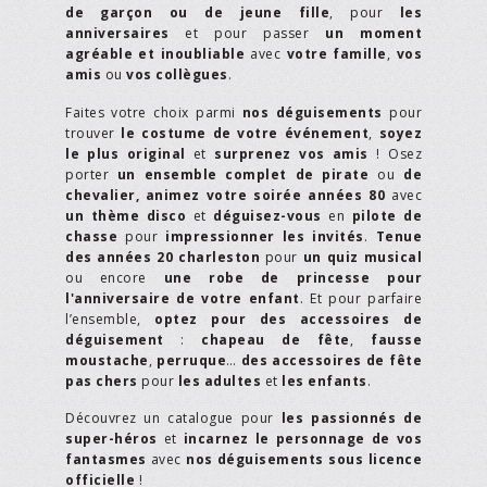
de garçon ou de jeune fille
, pour
les
anniversaires
et pour passer
un moment
agréable et inoubliable
avec
votre famille
,
vos
amis
ou
vos collègues
.
Faites votre choix parmi
nos déguisements
pour
trouver
le costume de votre événement
,
soyez
le plus original
et
surprenez vos amis
! Osez
porter
un ensemble complet de pirate
ou
de
chevalier,
animez votre soirée années 80
avec
un thème disco
et
déguisez-vous
en
pilote de
chasse
pour
impressionner les invités
.
Tenue
des années 20 charleston
pour
un quiz musical
ou encore
une robe de princesse pour
l'anniversaire de votre enfant
. Et pour parfaire
l’ensemble,
optez pour des accessoires de
déguisement
:
chapeau de fête
,
fausse
moustache
,
perruque
…
des accessoires de fête
pas chers
pour
les adultes
et
les enfants
.
Découvrez un catalogue pour
les passionnés de
super-héros
et
incarnez le personnage de vos
fantasmes
avec
nos déguisements sous licence
officielle
!