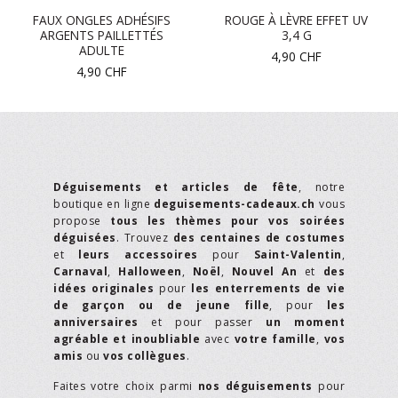
FAUX ONGLES ADHÉSIFS
ROUGE À LÈVRE EFFET UV
ARGENTS PAILLETTÉS
3,4 G
ADULTE
4,90
CHF
4,90
CHF
Déguisements et articles de fête
, notre
boutique en ligne
deguisements-cadeaux.ch
vous
propose
tous les thèmes pour vos soirées
déguisées
. Trouvez
des centaines de costumes
et
leurs accessoires
pour
Saint-Valentin
,
Carnaval
,
Halloween
,
Noël
,
Nouvel An
et
des
idées originales
pour
les enterrements de vie
de garçon ou de jeune fille
, pour
les
anniversaires
et pour passer
un moment
agréable et inoubliable
avec
votre famille
,
vos
amis
ou
vos collègues
.
Faites votre choix parmi
nos déguisements
pour