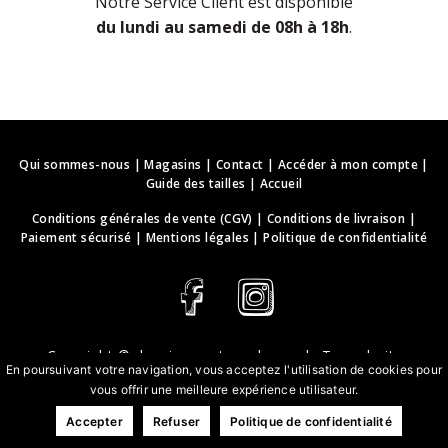
Notre Service Client est disponible
du lundi au samedi de 08h à 18h
.
Qui sommes-nous
|
Magasins
|
Contact
|
Accéder à mon compte
|
Guide des tailles
|
Accueil
Conditions générales de vente (CGV)
|
Conditions de livraison
|
Paiement sécurisé
|
Mentions légales
|
Politique de confidentialité
Copyright ©
deguisements-cadeaux.ch
. Tous droits
En poursuivant votre navigation, vous acceptez l'utilisation de cookies pour
réservés.
vous offrir une meilleure expérience utilisateur.
Conception & développement web | webbih.com
Accepter
Refuser
Politique de confidentialité