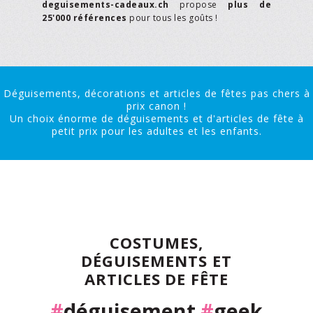
deguisements-cadeaux.ch
propose
plus de
25'000 références
pour tous les goûts !
Déguisements, décorations et articles de fêtes pas chers à
prix canon !
Un choix énorme de déguisements et d'articles de fête à
petit prix pour les adultes et les enfants.
COSTUMES,
DÉGUISEMENTS ET
ARTICLES DE FÊTE
#
déguisement
#
geek