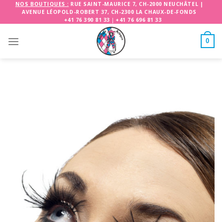
Skip
NOS BOUTIQUES :
RUE SAINT-MAURICE 7, CH-2000 NEUCHÂTEL
|
AVENUE LÉOPOLD-ROBERT 37, CH-2300 LA CHAUX-DE-FONDS
to
+41 76 390 81 33
|
+41 76 696 81 33
content
0