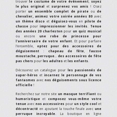
trouver
le costume de votre événement
,
soyez
le plus original
et
surprenez vos amis
! Osez
porter
un ensemble complet de pirate
ou
de
chevalier,
animez votre soirée années 80
avec
un thème disco
et
déguisez-vous
en
pilote de
chasse
pour
impressionner les invités
.
Tenue
des années 20 charleston
pour
un quiz musical
ou encore
une robe de princesse pour
l'anniversaire de votre enfant
. Et pour parfaire
l’ensemble,
optez pour des accessoires de
déguisement
:
chapeau de fête
,
fausse
moustache
,
perruque
…
des accessoires de fête
pas chers
pour
les adultes
et
les enfants
.
Découvrez un catalogue pour
les passionnés de
super-héros
et
incarnez le personnage de vos
fantasmes
avec
nos déguisements sous licence
officielle
!
Recherchez sur notre site
un masque terrifiant
ou
humoristique
et
composez vous-même votre
tenue
avec
nos accessoires
pour
un style cool
et
décontracté
en ajoutant la touche finale avec
une
perruque incroyable
. La boutique en ligne