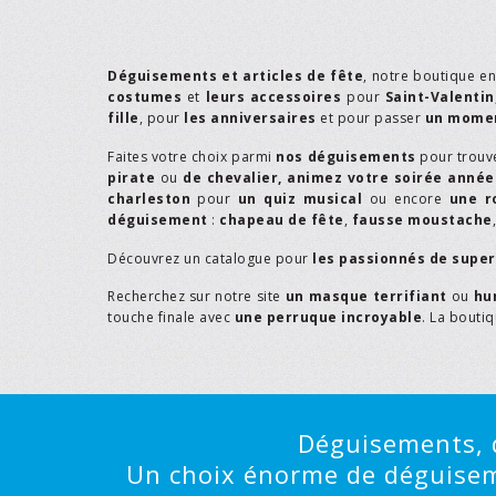
Déguisements et articles de fête
, notre boutique e
costumes
et
leurs accessoires
pour
Saint-Valentin
fille
, pour
les anniversaires
et pour passer
un momen
Faites votre choix parmi
nos déguisements
pour trouv
pirate
ou
de chevalier,
animez votre soirée année
charleston
pour
un quiz musical
ou encore
une r
déguisement
:
chapeau de fête
,
fausse moustache
Découvrez un catalogue pour
les passionnés de supe
Recherchez sur notre site
un masque terrifiant
ou
hu
touche finale avec
une perruque incroyable
. La bouti
Déguisements, d
Un choix énorme de déguisemen