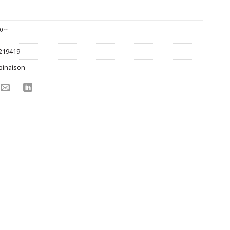
90m
219419
inaison