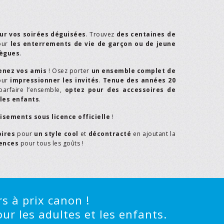
ur vos soirées déguisées
. Trouvez
des centaines de
our
les enterrements de vie de garçon ou de jeune
lègues
.
enez vos amis
! Osez porter
un ensemble complet de
our
impressionner les invités
.
Tenue des années 20
parfaire l’ensemble,
optez pour des accessoires de
les enfants
.
isements sous licence officielle
!
oires
pour
un style cool
et
décontracté
en ajoutant la
rences
pour tous les goûts !
s à prix canon !
ur les adultes et les enfants.