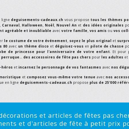
n ligne
deguisements-cadeaux.ch
vous propose
tous les thèmes po
,
Carnaval
,
Halloween
,
Noël
,
Nouvel An
et
des idées originales
p
t agréable et inoubliable
avec
votre famille
,
vos amis
ou
vos col
er
le costume de votre événement
,
soyez le plus original
et
surpr
s 80
avec
un thème disco
et
déguisez-vous
en
pilote de chasse
p
obe de princesse pour l'anniversaire de votre enfant
. Et pour 
,
perruque
…
des accessoires de fête pas chers
pour
les adultes
et
r-héros
et
incarnez le personnage de vos fantasmes
avec
nos dégu
moristique
et
composez vous-même votre tenue
avec
nos access
que en ligne
deguisements-cadeaux.ch
propose
plus de 25'000 réfé
écorations et articles de fêtes pas cher
ts et d'articles de fête à petit prix po