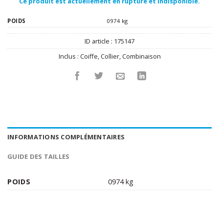
Ce produit est actuellement en rupture et indisponible.
POIDS
0974 kg
ID article :
175147
Inclus :
Coiffe
,
Collier
,
Combinaison
INFORMATIONS COMPLÉMENTAIRES
GUIDE DES TAILLES
POIDS
0974 kg