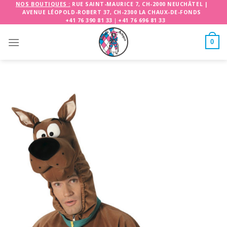
Skip
NOS BOUTIQUES :
RUE SAINT-MAURICE 7, CH-2000 NEUCHÂTEL
|
AVENUE LÉOPOLD-ROBERT 37, CH-2300 LA CHAUX-DE-FONDS
to
+41 76 390 81 33
|
+41 76 696 81 33
content
0