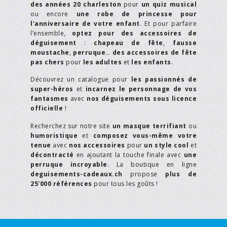
des années 20 charleston
pour
un quiz musical
ou encore
une robe de princesse pour
l'anniversaire de votre enfant
. Et pour parfaire
l’ensemble,
optez pour des accessoires de
déguisement
:
chapeau de fête
,
fausse
moustache
,
perruque
…
des accessoires de fête
pas chers
pour
les adultes
et
les enfants
.
Découvrez un catalogue pour
les passionnés de
super-héros
et
incarnez le personnage de vos
fantasmes
avec
nos déguisements sous licence
officielle
!
Recherchez sur notre site
un masque terrifiant
ou
humoristique
et
composez vous-même votre
tenue
avec
nos accessoires
pour
un style cool
et
décontracté
en ajoutant la touche finale avec
une
perruque incroyable
. La boutique en ligne
deguisements-cadeaux.ch
propose
plus de
25'000 références
pour tous les goûts !