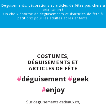
Déguisements, décorations et articles de fêtes pas chers à
prix canon !
Un choix énorme de déguisements et d'articles de fête à
petit prix pour les adultes et les enfants.
COSTUMES,
DÉGUISEMENTS ET
ARTICLES DE FÊTE
#
déguisement
#
geek
#
enjoy
Sur deguisements-cadeaux.ch,