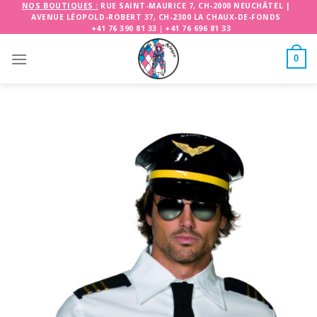
Skip
NOS BOUTIQUES :
RUE SAINT-MAURICE 7, CH-2000 NEUCHÂTEL
|
AVENUE LÉOPOLD-ROBERT 37, CH-2300 LA CHAUX-DE-FONDS
to
+41 76 390 81 33
|
+41 76 696 81 33
content
0