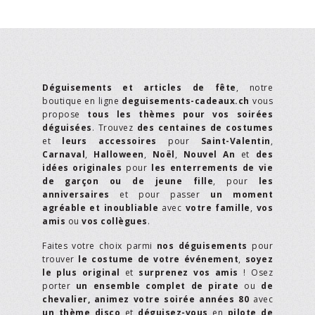
Déguisements et articles de fête
, notre
boutique en ligne
deguisements-cadeaux.ch
vous
propose
tous les thèmes pour vos soirées
déguisées
. Trouvez
des centaines de costumes
et
leurs accessoires
pour
Saint-Valentin
,
Carnaval
,
Halloween
,
Noël
,
Nouvel An
et
des
idées originales
pour
les enterrements de vie
de garçon ou de jeune fille
, pour
les
anniversaires
et pour passer
un moment
agréable et inoubliable
avec
votre famille
,
vos
amis
ou
vos collègues
.
Faites votre choix parmi
nos déguisements
pour
trouver
le costume de votre événement
,
soyez
le plus original
et
surprenez vos amis
! Osez
porter
un ensemble complet de pirate
ou
de
chevalier,
animez votre soirée années 80
avec
un thème disco
et
déguisez-vous
en
pilote de