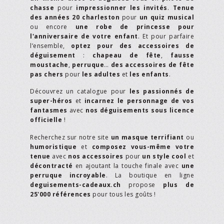
chasse
pour
impressionner les invités
.
Tenue
des années 20 charleston
pour
un quiz musical
ou encore
une robe de princesse pour
l'anniversaire de votre enfant
. Et pour parfaire
l’ensemble,
optez pour des accessoires de
déguisement
:
chapeau de fête
,
fausse
moustache
,
perruque
…
des accessoires de fête
pas chers
pour
les adultes
et
les enfants
.
Découvrez un catalogue pour
les passionnés de
super-héros
et
incarnez le personnage de vos
fantasmes
avec
nos déguisements sous licence
officielle
!
Recherchez sur notre site
un masque terrifiant
ou
humoristique
et
composez vous-même votre
tenue
avec
nos accessoires
pour
un style cool
et
décontracté
en ajoutant la touche finale avec
une
perruque incroyable
. La boutique en ligne
deguisements-cadeaux.ch
propose
plus de
25'000 références
pour tous les goûts !