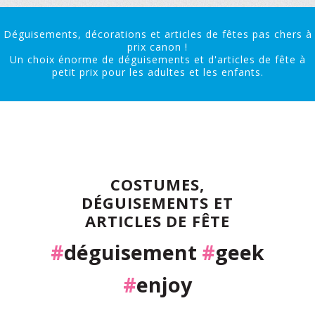
Déguisements, décorations et articles de fêtes pas chers à
prix canon !
Un choix énorme de déguisements et d'articles de fête à
petit prix pour les adultes et les enfants.
COSTUMES,
DÉGUISEMENTS ET
ARTICLES DE FÊTE
#
déguisement
#
geek
#
enjoy