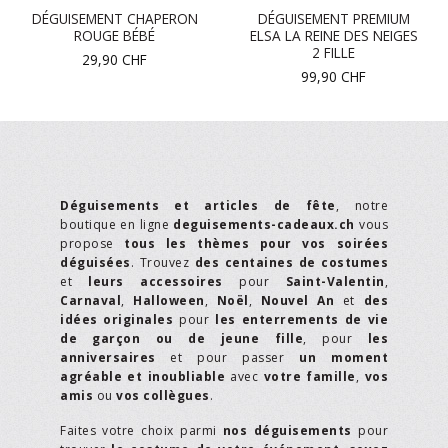
DÉGUISEMENT CHAPERON
DÉGUISEMENT PREMIUM
ROUGE BÉBÉ
ELSA LA REINE DES NEIGES
2 FILLE
29,90
CHF
99,90
CHF
Déguisements et articles de fête
, notre
boutique en ligne
deguisements-cadeaux.ch
vous
propose
tous les thèmes pour vos soirées
déguisées
. Trouvez
des centaines de costumes
et
leurs accessoires
pour
Saint-Valentin
,
Carnaval
,
Halloween
,
Noël
,
Nouvel An
et
des
idées originales
pour
les enterrements de vie
de garçon ou de jeune fille
, pour
les
anniversaires
et pour passer
un moment
agréable et inoubliable
avec
votre famille
,
vos
amis
ou
vos collègues
.
Faites votre choix parmi
nos déguisements
pour