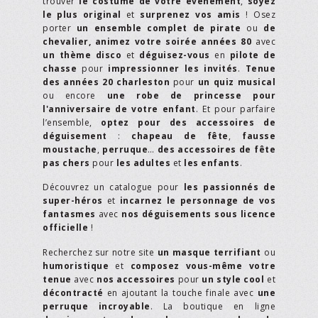
trouver
le costume de votre événement
,
soyez
le plus original
et
surprenez vos amis
! Osez
porter
un ensemble complet de pirate
ou
de
chevalier,
animez votre soirée années 80
avec
un thème disco
et
déguisez-vous
en
pilote de
chasse
pour
impressionner les invités
.
Tenue
des années 20 charleston
pour
un quiz musical
ou encore
une robe de princesse pour
l'anniversaire de votre enfant
. Et pour parfaire
l’ensemble,
optez pour des accessoires de
déguisement
:
chapeau de fête
,
fausse
moustache
,
perruque
…
des accessoires de fête
pas chers
pour
les adultes
et
les enfants
.
Découvrez un catalogue pour
les passionnés de
super-héros
et
incarnez le personnage de vos
fantasmes
avec
nos déguisements sous licence
officielle
!
Recherchez sur notre site
un masque terrifiant
ou
humoristique
et
composez vous-même votre
tenue
avec
nos accessoires
pour
un style cool
et
décontracté
en ajoutant la touche finale avec
une
perruque incroyable
. La boutique en ligne