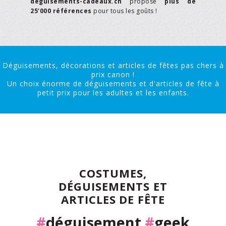
deguisements-cadeaux.ch
propose
plus de
25'000 références
pour tous les goûts !
Déguisements, décorations et articles de fêtes pas chers à
prix canon !
Un choix énorme de déguisements et d'articles de fête à
petit prix pour les adultes et les enfants.
COSTUMES,
DÉGUISEMENTS ET
ARTICLES DE FÊTE
#
déguisement
#
geek