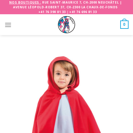
Skip
NOS BOUTIQUES :
RUE SAINT-MAURICE 7, CH-2000 NEUCHÂTEL
|
AVENUE LÉOPOLD-ROBERT 37, CH-2300 LA CHAUX-DE-FONDS
to
+41 76 390 81 33
|
+41 76 696 81 33
content
0