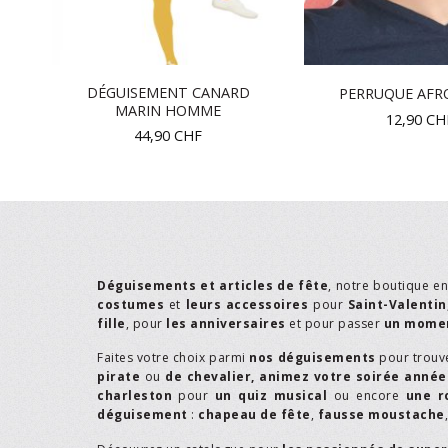
ER
DÉGUISEMENT CANARD
PERRUQUE AFRO
MARIN HOMME
12,90
CH
44,90
CHF
Déguisements et articles de fête
, notre boutique e
costumes
et
leurs accessoires
pour
Saint-Valentin
fille
, pour
les anniversaires
et pour passer
un momen
Faites votre choix parmi
nos déguisements
pour trouv
pirate
ou
de chevalier,
animez votre soirée année
charleston
pour
un quiz musical
ou encore
une r
déguisement
:
chapeau de fête
,
fausse moustache