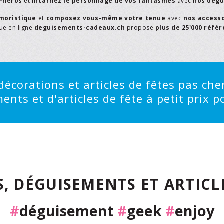
r-héros
et
incarnez le personnage de vos fantasmes
avec
nos dégu
moristique
et
composez vous-même votre tenue
avec
nos access
que en ligne
deguisements-cadeaux.ch
propose
plus de 25'000 réfé
écorations et articles de fêtes pas cher
ts et d'articles de fête à petit prix po
, DÉGUISEMENTS ET ARTICLE
#
déguisement
#
geek
#
enjoy