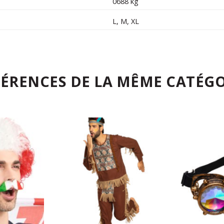
0688 kg
L
,
M
,
XL
FÉRENCES DE LA MÊME CATÉGO