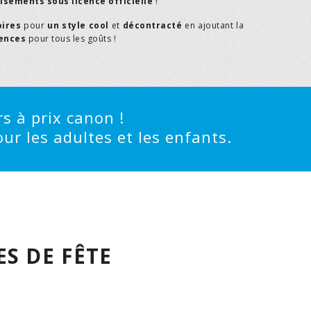
isements sous licence officielle
!
oires
pour
un style cool
et
décontracté
en ajoutant la
rences
pour tous les goûts !
s à prix canon !
ur les adultes et les enfants.
S DE FÊTE