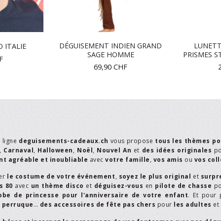
DÉGUISEMENT INDIEN GRAND
LUNETT
 ITALIE
SAGE HOMME
PRISMES 
F
69,90
CHF
n ligne
deguisements-cadeaux.ch
vous propose
tous les thèmes po
,
Carnaval
,
Halloween
,
Noël
,
Nouvel An
et
des idées originales
p
t agréable et inoubliable
avec
votre famille
,
vos amis
ou
vos col
er
le costume de votre événement
,
soyez le plus original
et
surpr
s 80
avec
un thème disco
et
déguisez-vous
en
pilote de chasse
p
obe de princesse pour l'anniversaire de votre enfant
. Et pour 
,
perruque
…
des accessoires de fête pas chers
pour
les adultes
et