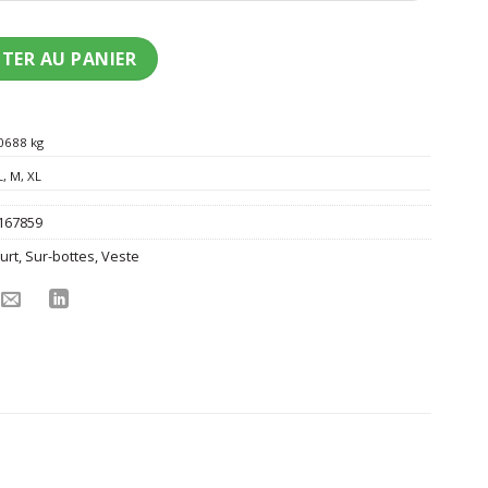
ent Napoléon homme
TER AU PANIER
0688 kg
L
,
M
,
XL
167859
urt
,
Sur-bottes
,
Veste