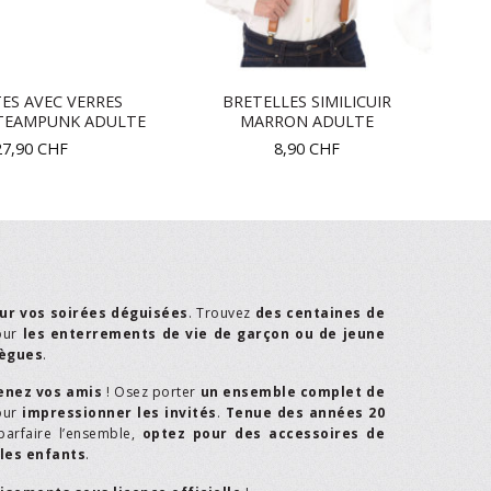
ES AVEC VERRES
BRETELLES SIMILICUIR
STEAMPUNK ADULTE
MARRON ADULTE
27,90
CHF
8,90
CHF
ur vos soirées déguisées
. Trouvez
des centaines de
our
les enterrements de vie de garçon ou de jeune
lègues
.
enez vos amis
! Osez porter
un ensemble complet de
our
impressionner les invités
.
Tenue des années 20
parfaire l’ensemble,
optez pour des accessoires de
les enfants
.