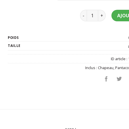
quantité de Déguisem
AJOU
POIDS
TAILLE
ID article :
Inclus :
Chapeau
,
Pantaco