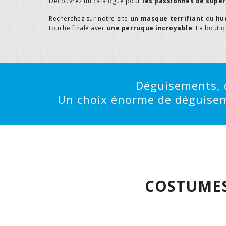
Découvrez un catalogue pour
les passionnés de supe
Recherchez sur notre site
un masque terrifiant
ou
hu
touche finale avec
une perruque incroyable
. La bouti
Déguisements, d
Un choix énorme de déguisemen
COSTUMES