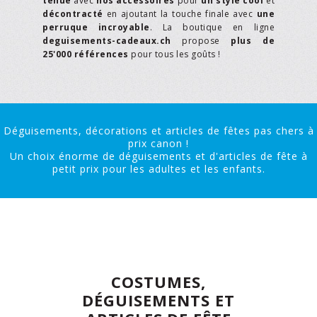
tenue
avec
nos accessoires
pour
un style cool
et
décontracté
en ajoutant la touche finale avec
une
perruque incroyable
. La boutique en ligne
deguisements-cadeaux.ch
propose
plus de
25'000 références
pour tous les goûts !
Déguisements, décorations et articles de fêtes pas chers à
prix canon !
Un choix énorme de déguisements et d'articles de fête à
petit prix pour les adultes et les enfants.
COSTUMES,
DÉGUISEMENTS ET