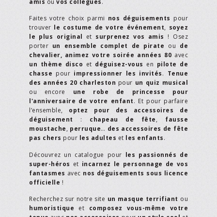
amis
ou
vos collègues
.
Faites votre choix parmi
nos déguisements
pour
trouver
le costume de votre événement
,
soyez
le plus original
et
surprenez vos amis
! Osez
porter
un ensemble complet de pirate
ou
de
chevalier,
animez votre soirée années 80
avec
un thème disco
et
déguisez-vous
en
pilote de
chasse
pour
impressionner les invités
.
Tenue
des années 20 charleston
pour
un quiz musical
ou encore
une robe de princesse pour
l'anniversaire de votre enfant
. Et pour parfaire
l’ensemble,
optez pour des accessoires de
déguisement
:
chapeau de fête
,
fausse
moustache
,
perruque
…
des accessoires de fête
pas chers
pour
les adultes
et
les enfants
.
Découvrez un catalogue pour
les passionnés de
super-héros
et
incarnez le personnage de vos
fantasmes
avec
nos déguisements sous licence
officielle
!
Recherchez sur notre site
un masque terrifiant
ou
humoristique
et
composez vous-même votre