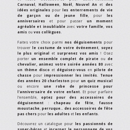
Carnaval
,
Halloween
,
Noël
,
Nouvel An
et
des
idées originales
pour
les enterrements de vie
de garçon ou de jeune fille
, pour
les
anniversaires
et pour passer
un moment
agréable et inoubliable
avec
votre famille
,
vos
amis
ou
vos collègues
.
Faites votre choix parmi
nos déguisements
pour
trouver
le costume de votre événement
,
soyez
le plus original
et
surprenez vos amis
! Osez
porter
un ensemble complet de pirate
ou
de
chevalier,
animez votre soirée années 80
avec
un thème disco
et
déguisez-vous
en
pilote de
chasse
pour
impressionner les invités
.
Tenue
des années 20 charleston
pour
un quiz musical
ou encore
une robe de princesse pour
l'anniversaire de votre enfant
. Et pour parfaire
l’ensemble,
optez pour des accessoires de
déguisement
:
chapeau de fête
,
fausse
moustache
,
perruque
…
des accessoires de fête
pas chers
pour
les adultes
et
les enfants
.
Découvrez un catalogue pour
les passionnés de
super-héros
et
incarnez le personnage de vos