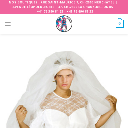
Skip
NOS BOUTIQUES :
RUE SAINT-MAURICE 7, CH-2000 NEUCHÂTEL
|
AVENUE LÉOPOLD-ROBERT 37, CH-2300 LA CHAUX-DE-FONDS
to
+41 76 390 81 33
|
+41 76 696 81 33
content
0