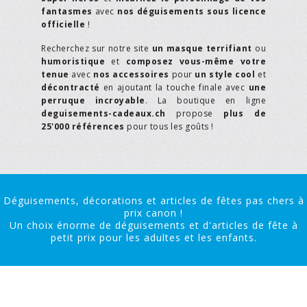
fantasmes
avec
nos déguisements sous licence
officielle
!
Recherchez sur notre site
un masque terrifiant
ou
humoristique
et
composez vous-même votre
tenue
avec
nos accessoires
pour
un style cool
et
décontracté
en ajoutant la touche finale avec
une
perruque incroyable
. La boutique en ligne
deguisements-cadeaux.ch
propose
plus de
25'000 références
pour tous les goûts !
Déguisements, décorations et articles de fêtes pas chers à
prix canon !
Un choix énorme de déguisements et d'articles de fête à
petit prix pour les adultes et les enfants.