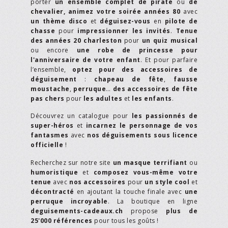
porter
un ensemble complet de pirate
ou
de
chevalier,
animez votre soirée années 80
avec
un thème disco
et
déguisez-vous
en
pilote de
chasse
pour
impressionner les invités
.
Tenue
des années 20 charleston
pour
un quiz musical
ou encore
une robe de princesse pour
l'anniversaire de votre enfant
. Et pour parfaire
l’ensemble,
optez pour des accessoires de
déguisement
:
chapeau de fête
,
fausse
moustache
,
perruque
…
des accessoires de fête
pas chers
pour
les adultes
et
les enfants
.
Découvrez un catalogue pour
les passionnés de
super-héros
et
incarnez le personnage de vos
fantasmes
avec
nos déguisements sous licence
officielle
!
Recherchez sur notre site
un masque terrifiant
ou
humoristique
et
composez vous-même votre
tenue
avec
nos accessoires
pour
un style cool
et
décontracté
en ajoutant la touche finale avec
une
perruque incroyable
. La boutique en ligne
deguisements-cadeaux.ch
propose
plus de
25'000 références
pour tous les goûts !