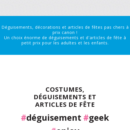
Déguisements, décorations et articles de fêtes pas chers à
prix canon !
Un choix énorme de déguisements et d'articles de fête à
petit prix pour les adultes et les enfants.
COSTUMES,
DÉGUISEMENTS ET
ARTICLES DE FÊTE
#
déguisement
#
geek