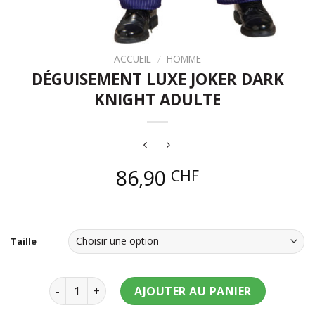
ACCUEIL
/
HOMME
DÉGUISEMENT LUXE JOKER DARK
KNIGHT ADULTE
86,90
CHF
joker jocker jocer cinéma comics super heros super
hero
Taille
quantité de Déguisement luxe Joker Dark Knight ad
AJOUTER AU PANIER