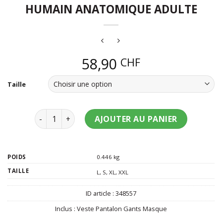
HUMAIN ANATOMIQUE ADULTE
58,90
CHF
Taille
quantité de Déguisement intégral corps humain an
AJOUTER AU PANIER
POIDS
0.446 kg
TAILLE
L
,
S
,
XL
,
XXL
ID article :
348557
Inclus :
Veste Pantalon Gants Masque