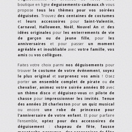
boutique en ligne
deguisements-cadeaux.ch
vous
propose
tous les thèmes pour vos soirées
déguisées
. Trouvez
des centaines de costumes
et
leurs accessoires
pour
Saint-Valentin
,
Carnaval
,
Halloween
,
Noël
,
Nouvel An
et
des
idées originales
pour
les enterrements de vie
de garçon ou de jeune fille
, pour
les
anniversaires
et pour passer
un moment
agréable et inoubliable
avec
votre famille
,
vos
amis
ou
vos collègues
.
Faites votre choix parmi
nos déguisements
pour
trouver
le costume de votre événement
,
soyez
le plus original
et
surprenez vos amis
! Osez
porter
un ensemble complet de pirate
ou
de
chevalier,
animez votre soirée années 80
avec
un thème disco
et
déguisez-vous
en
pilote de
chasse
pour
impressionner les invités
.
Tenue
des années 20 charleston
pour
un quiz musical
ou encore
une robe de princesse pour
l'anniversaire de votre enfant
. Et pour parfaire
l’ensemble,
optez pour des accessoires de
déguisement
:
chapeau de fête
,
fausse