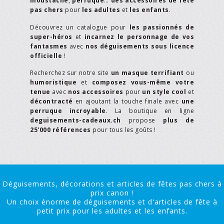
moustache
,
perruque
…
des accessoires de fête
pas chers
pour
les adultes
et
les enfants
.
Découvrez un catalogue pour
les passionnés de
super-héros
et
incarnez le personnage de vos
fantasmes
avec
nos déguisements sous licence
officielle
!
Recherchez sur notre site
un masque terrifiant
ou
humoristique
et
composez vous-même votre
tenue
avec
nos accessoires
pour
un style cool
et
décontracté
en ajoutant la touche finale avec
une
perruque incroyable
. La boutique en ligne
deguisements-cadeaux.ch
propose
plus de
25'000 références
pour tous les goûts !
Déguisements, décorations et articles de fêtes pas chers à
prix canon !
Un choix énorme de déguisements et d'articles de fête à
petit prix pour les adultes et les enfants.