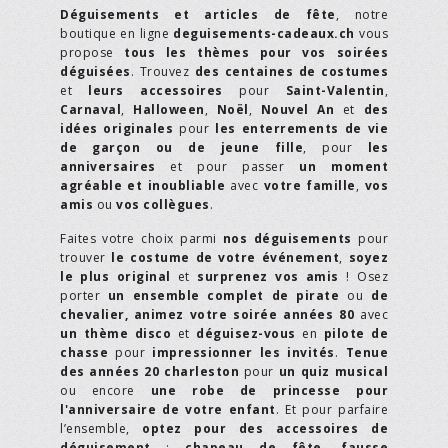
Déguisements et articles de fête
, notre
boutique en ligne
deguisements-cadeaux.ch
vous
propose
tous les thèmes pour vos soirées
déguisées
. Trouvez
des centaines de costumes
et
leurs accessoires
pour
Saint-Valentin
,
Carnaval
,
Halloween
,
Noël
,
Nouvel An
et
des
idées originales
pour
les enterrements de vie
de garçon ou de jeune fille
, pour
les
anniversaires
et pour passer
un moment
agréable et inoubliable
avec
votre famille
,
vos
amis
ou
vos collègues
.
Faites votre choix parmi
nos déguisements
pour
trouver
le costume de votre événement
,
soyez
le plus original
et
surprenez vos amis
! Osez
porter
un ensemble complet de pirate
ou
de
chevalier,
animez votre soirée années 80
avec
un thème disco
et
déguisez-vous
en
pilote de
chasse
pour
impressionner les invités
.
Tenue
des années 20 charleston
pour
un quiz musical
ou encore
une robe de princesse pour
l'anniversaire de votre enfant
. Et pour parfaire
l’ensemble,
optez pour des accessoires de
déguisement
:
chapeau de fête
,
fausse