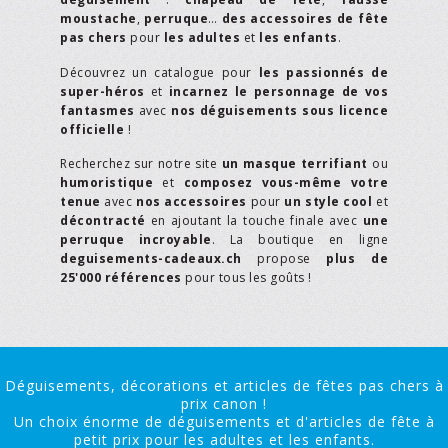
moustache
,
perruque
…
des accessoires de fête
pas chers
pour
les adultes
et
les enfants
.
Découvrez un catalogue pour
les passionnés de
super-héros
et
incarnez le personnage de vos
fantasmes
avec
nos déguisements sous licence
officielle
!
Recherchez sur notre site
un masque terrifiant
ou
humoristique
et
composez vous-même votre
tenue
avec
nos accessoires
pour
un style cool
et
décontracté
en ajoutant la touche finale avec
une
perruque incroyable
. La boutique en ligne
deguisements-cadeaux.ch
propose
plus de
25'000 références
pour tous les goûts !
Déguisements, décorations et articles de fêtes pas chers à
prix canon !
Un choix énorme de déguisements et d'articles de fête à
petit prix pour les adultes et les enfants.