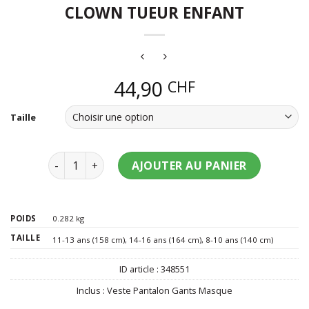
CLOWN TUEUR ENFANT
44,90
CHF
Taille
quantité de Déguisement intégral clown tueur enfa
AJOUTER AU PANIER
POIDS
0.282 kg
TAILLE
11-13 ans (158 cm)
,
14-16 ans (164 cm)
,
8-10 ans (140 cm)
ID article :
348551
Inclus :
Veste Pantalon Gants Masque