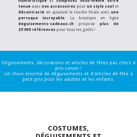
humoristique
et
composez vous-même votre
tenue
avec
nos accessoires
pour
un style cool
et
décontracté
en ajoutant la touche finale avec
une
perruque incroyable
. La boutique en ligne
deguisements-cadeaux.ch
propose
plus de
25'000 références
pour tous les goûts !
Déguisements, décorations et articles de fêtes pas chers à
prix canon !
Un choix énorme de déguisements et d'articles de fête à
petit prix pour les adultes et les enfants.
COSTUMES,
DÉGUISEMENTS ET