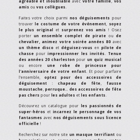
agréable et inoubliable
avec
votre famille
,
vos
amis
ou
vos collègues
.
Faites votre choix parmi
nos déguisements
pour
trouver
le costume de votre événement
,
soyez
le plus original
et
surprenez vos amis
! Osez
porter
un ensemble complet de pirate
ou
de
chevalier,
animez votre soirée années 80
avec
un thème disco
et
déguisez-vous
en
pilote de
chasse
pour
impressionner les invités
.
Tenue
des années 20 charleston
pour
un quiz musical
ou encore
une robe de princesse pour
l'anniversaire de votre enfant
. Et pour parfaire
l’ensemble,
optez pour des accessoires de
déguisement
:
chapeau de fête
,
fausse
moustache
,
perruque
…
des accessoires de fête
pas chers
pour
les adultes
et
les enfants
.
Découvrez un catalogue pour
les passionnés de
super-héros
et
incarnez le personnage de vos
fantasmes
avec
nos déguisements sous licence
officielle
!
Recherchez sur notre site
un masque terrifiant
ou