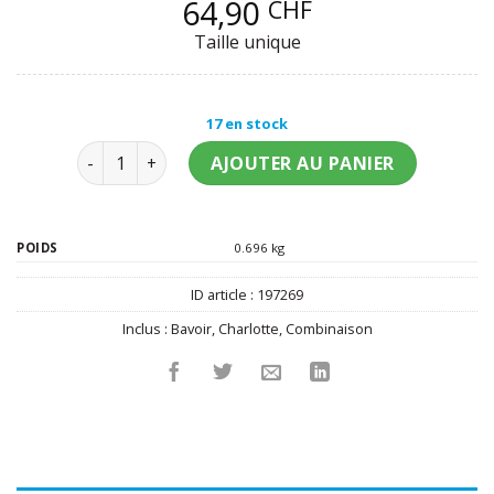
64,90
CHF
Taille unique
17 en stock
quantité de Déguisement Gros Bébé Deluxe
AJOUTER AU PANIER
POIDS
0.696 kg
ID article :
197269
Inclus :
Bavoir
,
Charlotte
,
Combinaison