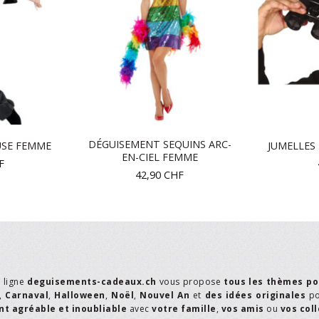
DÉGUISEMENT SEQUINS ARC-
USE FEMME
JUMELLES 
EN-CIEL FEMME
F
42,90
CHF
n ligne
deguisements-cadeaux.ch
vous propose
tous les thèmes po
,
Carnaval
,
Halloween
,
Noël
,
Nouvel An
et
des idées originales
p
t agréable et inoubliable
avec
votre famille
,
vos amis
ou
vos col