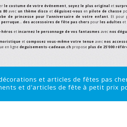
er
le costume de votre événement
,
soyez le plus original
et
surpr
s 80
avec
un thème disco
et
déguisez-vous
en
pilote de chasse
p
obe de princesse pour l'anniversaire de votre enfant
. Et pour 
,
perruque
…
des accessoires de fête pas chers
pour
les adultes
et
r-héros
et
incarnez le personnage de vos fantasmes
avec
nos dégu
moristique
et
composez vous-même votre tenue
avec
nos access
que en ligne
deguisements-cadeaux.ch
propose
plus de 25'000 réfé
écorations et articles de fêtes pas cher
ts et d'articles de fête à petit prix po