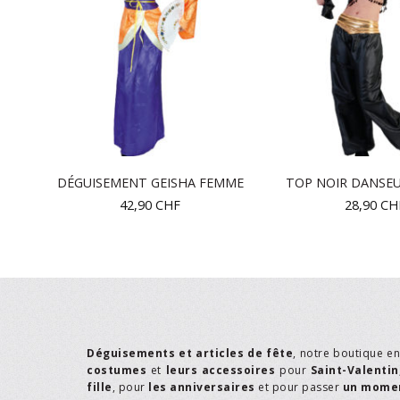
R
DÉGUISEMENT GEISHA FEMME
TOP NOIR DANSE
42,90
CHF
28,90
CH
Déguisements et articles de fête
, notre boutique e
costumes
et
leurs accessoires
pour
Saint-Valentin
fille
, pour
les anniversaires
et pour passer
un momen