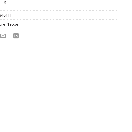
S
346411
ure
,
1 robe