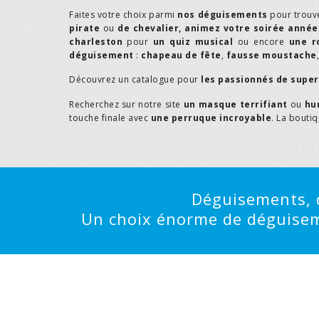
Faites votre choix parmi
nos déguisements
pour trouv
pirate
ou
de chevalier,
animez votre soirée année
charleston
pour
un quiz musical
ou encore
une r
déguisement
:
chapeau de fête
,
fausse moustache
Découvrez un catalogue pour
les passionnés de supe
Recherchez sur notre site
un masque terrifiant
ou
hu
touche finale avec
une perruque incroyable
. La bouti
Déguisements, d
Un choix énorme de déguisemen