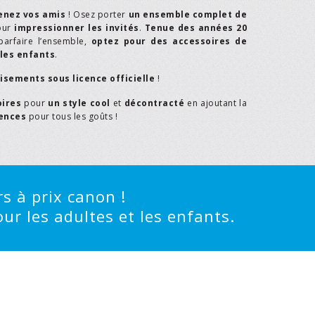
enez vos amis
! Osez porter
un ensemble complet de
our
impressionner les invités
.
Tenue des années 20
parfaire l’ensemble,
optez pour des accessoires de
les enfants
.
isements sous licence officielle
!
oires
pour
un style cool
et
décontracté
en ajoutant la
rences
pour tous les goûts !
s à prix canon !
ur les adultes et les enfants.