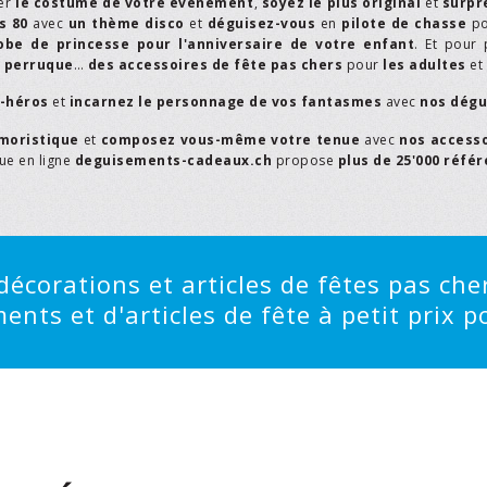
er
le costume de votre événement
,
soyez le plus original
et
surpr
s 80
avec
un thème disco
et
déguisez-vous
en
pilote de chasse
p
obe de princesse pour l'anniversaire de votre enfant
. Et pour 
,
perruque
…
des accessoires de fête pas chers
pour
les adultes
et
r-héros
et
incarnez le personnage de vos fantasmes
avec
nos dégu
moristique
et
composez vous-même votre tenue
avec
nos access
que en ligne
deguisements-cadeaux.ch
propose
plus de 25'000 réfé
écorations et articles de fêtes pas cher
ts et d'articles de fête à petit prix po