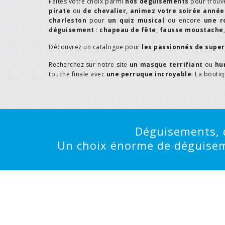
Faites votre choix parmi
nos déguisements
pour trouv
pirate
ou
de chevalier,
animez votre soirée année
charleston
pour
un quiz musical
ou encore
une r
déguisement
:
chapeau de fête
,
fausse moustache
Découvrez un catalogue pour
les passionnés de supe
Recherchez sur notre site
un masque terrifiant
ou
hu
touche finale avec
une perruque incroyable
. La bouti
Déguisements, d
Un choix énorme de déguisemen