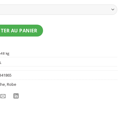
nt faucheuse grande taille homme
TER AU PANIER
648 kg
L
341865
che
,
Robe