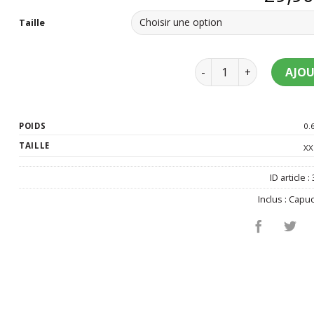
Taille
quantité de Déguiseme
AJOU
POIDS
0.
TAILLE
XX
ID article :
Inclus :
Capu