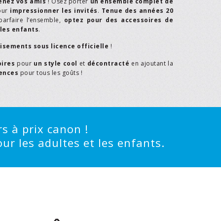
enez vos amis
! Osez porter
un ensemble complet de
our
impressionner les invités
.
Tenue des années 20
parfaire l’ensemble,
optez pour des accessoires de
les enfants
.
isements sous licence officielle
!
oires
pour
un style cool
et
décontracté
en ajoutant la
rences
pour tous les goûts !
s à prix canon !
ur les adultes et les enfants.