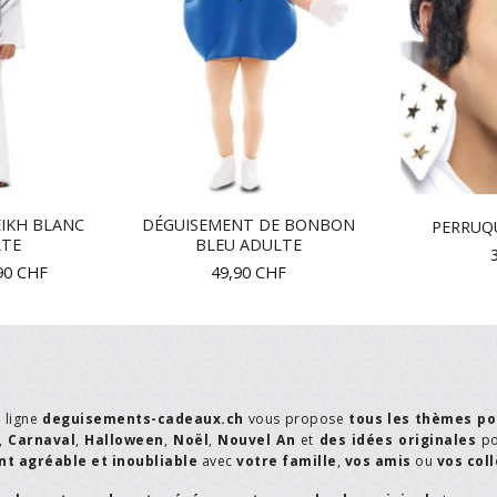
IKH BLANC
DÉGUISEMENT DE BONBON
PERRUQU
LTE
BLEU ADULTE
90
CHF
49,90
CHF
n ligne
deguisements-cadeaux.ch
vous propose
tous les thèmes po
,
Carnaval
,
Halloween
,
Noël
,
Nouvel An
et
des idées originales
p
t agréable et inoubliable
avec
votre famille
,
vos amis
ou
vos col