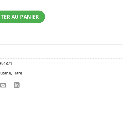
ent de Pape homme
TER AU PANIER
291871
utane
,
Tiare