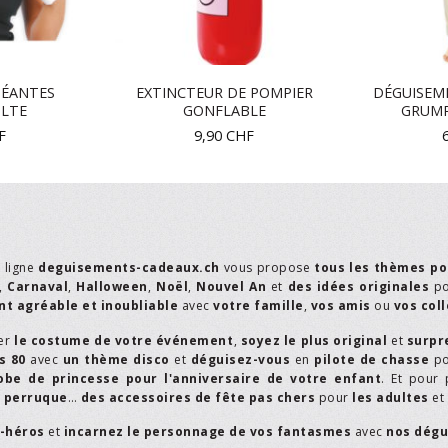
GÉANTES
EXTINCTEUR DE POMPIER
DÉGUISEM
ULTE
GONFLABLE
GRUMP
F
9,90
CHF
n ligne
deguisements-cadeaux.ch
vous propose
tous les thèmes po
,
Carnaval
,
Halloween
,
Noël
,
Nouvel An
et
des idées originales
p
t agréable et inoubliable
avec
votre famille
,
vos amis
ou
vos col
er
le costume de votre événement
,
soyez le plus original
et
surpr
s 80
avec
un thème disco
et
déguisez-vous
en
pilote de chasse
p
obe de princesse pour l'anniversaire de votre enfant
. Et pour 
,
perruque
…
des accessoires de fête pas chers
pour
les adultes
et
r-héros
et
incarnez le personnage de vos fantasmes
avec
nos dégu