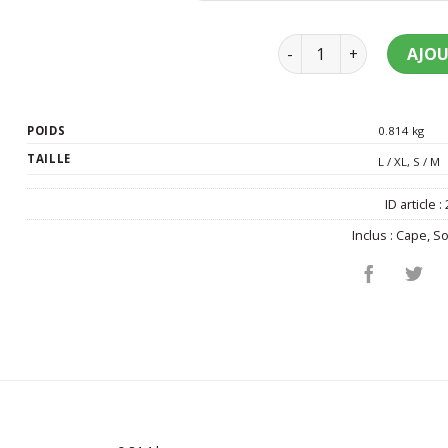
quantité de Déguisem
AJOU
POIDS
0.814 kg
TAILLE
L / XL
,
S / M
ID article :
Inclus :
Cape
,
So