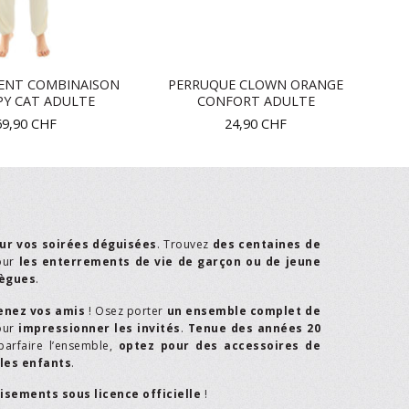
ENT COMBINAISON
PERRUQUE CLOWN ORANGE
Y CAT ADULTE
CONFORT ADULTE
69,90
CHF
24,90
CHF
ur vos soirées déguisées
. Trouvez
des centaines de
our
les enterrements de vie de garçon ou de jeune
lègues
.
enez vos amis
! Osez porter
un ensemble complet de
our
impressionner les invités
.
Tenue des années 20
parfaire l’ensemble,
optez pour des accessoires de
les enfants
.
isements sous licence officielle
!