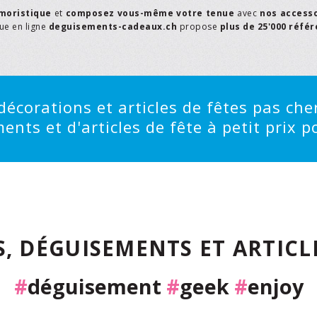
moristique
et
composez vous-même votre tenue
avec
nos access
que en ligne
deguisements-cadeaux.ch
propose
plus de 25'000 réfé
écorations et articles de fêtes pas cher
ts et d'articles de fête à petit prix po
, DÉGUISEMENTS ET ARTICLE
#
déguisement
#
geek
#
enjoy