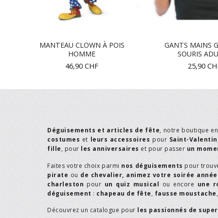
ES
MANTEAU CLOWN À POIS
GANTS MAINS 
HOMME
SOURIS AD
46,90
CHF
25,90
CH
Déguisements et articles de fête
, notre boutique e
costumes
et
leurs accessoires
pour
Saint-Valentin
fille
, pour
les anniversaires
et pour passer
un momen
Faites votre choix parmi
nos déguisements
pour trouv
pirate
ou
de chevalier,
animez votre soirée année
charleston
pour
un quiz musical
ou encore
une r
déguisement
:
chapeau de fête
,
fausse moustache
Découvrez un catalogue pour
les passionnés de supe