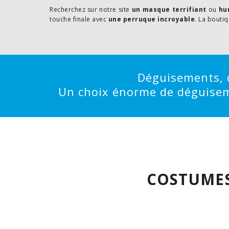
Recherchez sur notre site
un masque terrifiant
ou
hu
touche finale avec
une perruque incroyable
. La bouti
Déguisements, d
Un choix énorme de déguisemen
COSTUMES