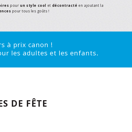
oires
pour
un style cool
et
décontracté
en ajoutant la
rences
pour tous les goûts !
s à prix canon !
ur les adultes et les enfants.
S DE FÊTE