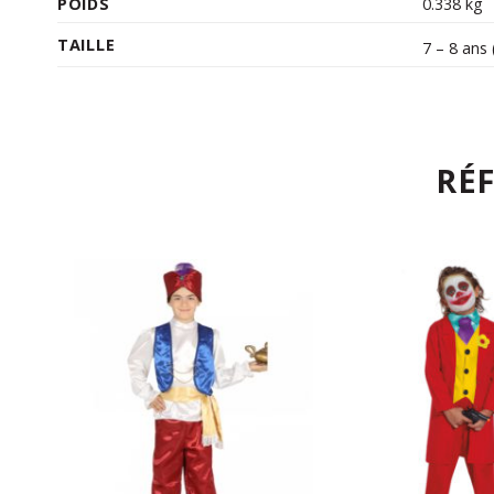
POIDS
0.338 kg
TAILLE
7 – 8 ans
RÉ