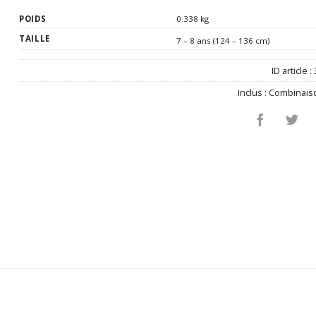
POIDS
0.338 kg
TAILLE
7 – 8 ans (124 – 136 cm)
ID article :
Inclus :
Combinais