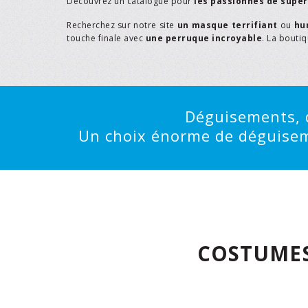
Découvrez un catalogue pour
les passionnés de supe
Recherchez sur notre site
un masque terrifiant
ou
hu
touche finale avec
une perruque incroyable
. La bouti
Déguisements, d
Un choix énorme de déguisemen
COSTUMES