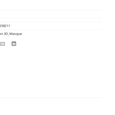
338211
on 3D
,
Masque