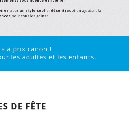
isements sous licence officielle
!
oires
pour
un style cool
et
décontracté
en ajoutant la
rences
pour tous les goûts !
s à prix canon !
ur les adultes et les enfants.
S DE FÊTE