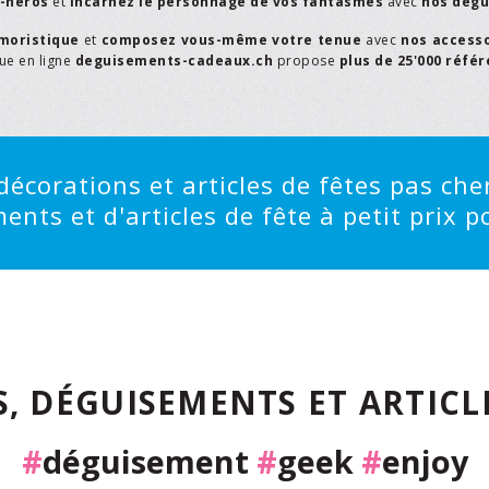
r-héros
et
incarnez le personnage de vos fantasmes
avec
nos dégu
moristique
et
composez vous-même votre tenue
avec
nos access
que en ligne
deguisements-cadeaux.ch
propose
plus de 25'000 réfé
écorations et articles de fêtes pas cher
ts et d'articles de fête à petit prix po
, DÉGUISEMENTS ET ARTICLE
#
déguisement
#
geek
#
enjoy