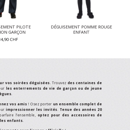
SEMENT PILOTE
DÉGUISEMENT POMME ROUGE
VION GARÇON
ENFANT
34,90
CHF
ur vos soirées déguisées
. Trouvez
des centaines de
our
les enterrements de vie de garçon ou de jeune
lègues
.
enez vos amis
! Osez porter
un ensemble complet de
our
impressionner les invités
.
Tenue des années 20
parfaire l’ensemble,
optez pour des accessoires de
les enfants
.