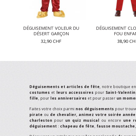
DÉGUISEMENT VOLEUR DU
DÉGUISEMENT CL
NT
DÉSERT GARÇON
FOU ENFA
32,90
CHF
38,90
CH
Déguisements et articles de fête
, notre boutique e
costumes
et
leurs accessoires
pour
Saint-Valentin
fille
, pour
les anniversaires
et pour passer
un momen
Faites votre choix parmi
nos déguisements
pour trouv
pirate
ou
de chevalier,
animez votre soirée année
charleston
pour
un quiz musical
ou encore
une r
déguisement
:
chapeau de fête
,
fausse moustache