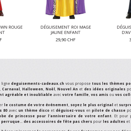
OWN ROUGE
DÉGUISEMENT ROI MAGE
DÉGUI
NT
JAUNE ENFANT
D’A
F
29,90
CHF
n ligne
deguisements-cadeaux.ch
vous propose
tous les thèmes po
,
Carnaval
,
Halloween
,
Noël
,
Nouvel An
et
des idées originales
p
t agréable et inoubliable
avec
votre famille
,
vos amis
ou
vos col
er
le costume de votre événement
,
soyez le plus original
et
surpr
s 80
avec
un thème disco
et
déguisez-vous
en
pilote de chasse
p
obe de princesse pour l'anniversaire de votre enfant
. Et pour 
,
perruque
…
des accessoires de fête pas chers
pour
les adultes
et