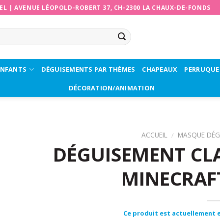
EL
|
AVENUE LÉOPOLD-ROBERT 37, CH-2300 LA CHAUX-DE-FONDS
ENFANTS
DÉGUISEMENTS PAR THÈMES
CHAPEAUX
PERRUQUE
DÉCORATION/ANIMATION
ACCUEIL
/
MASQUE DÉG
DÉGUISEMENT CLA
MINECRAF
Ce produit est actuellement e