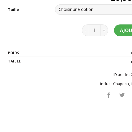
Taille
quantité de Déguiseme
AJOU
POIDS
TAILLE
ID article :
Inclus :
Chapeau
,