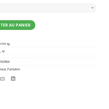
nt bavarois jaune homme
TER AU PANIER
0396 kg
L
,
M
202864
Haut
,
Pantalon