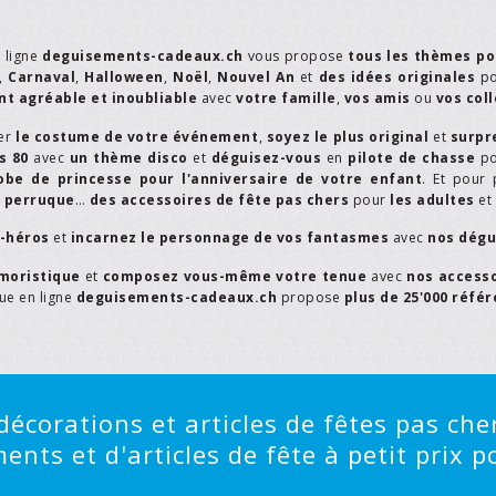
n ligne
deguisements-cadeaux.ch
vous propose
tous les thèmes po
,
Carnaval
,
Halloween
,
Noël
,
Nouvel An
et
des idées originales
p
t agréable et inoubliable
avec
votre famille
,
vos amis
ou
vos col
er
le costume de votre événement
,
soyez le plus original
et
surpr
s 80
avec
un thème disco
et
déguisez-vous
en
pilote de chasse
p
obe de princesse pour l'anniversaire de votre enfant
. Et pour 
,
perruque
…
des accessoires de fête pas chers
pour
les adultes
et
r-héros
et
incarnez le personnage de vos fantasmes
avec
nos dégu
moristique
et
composez vous-même votre tenue
avec
nos access
que en ligne
deguisements-cadeaux.ch
propose
plus de 25'000 réfé
écorations et articles de fêtes pas cher
ts et d'articles de fête à petit prix po