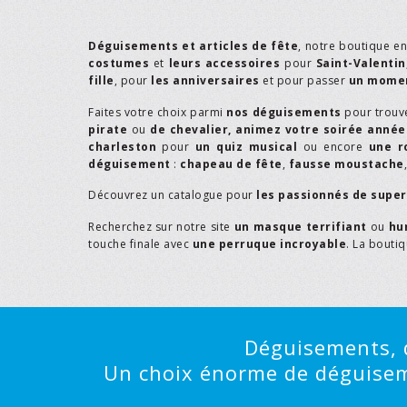
Déguisements et articles de fête
, notre boutique e
costumes
et
leurs accessoires
pour
Saint-Valentin
fille
, pour
les anniversaires
et pour passer
un momen
Faites votre choix parmi
nos déguisements
pour trouv
pirate
ou
de chevalier,
animez votre soirée année
charleston
pour
un quiz musical
ou encore
une r
déguisement
:
chapeau de fête
,
fausse moustache
Découvrez un catalogue pour
les passionnés de supe
Recherchez sur notre site
un masque terrifiant
ou
hu
touche finale avec
une perruque incroyable
. La bouti
Déguisements, d
Un choix énorme de déguisemen