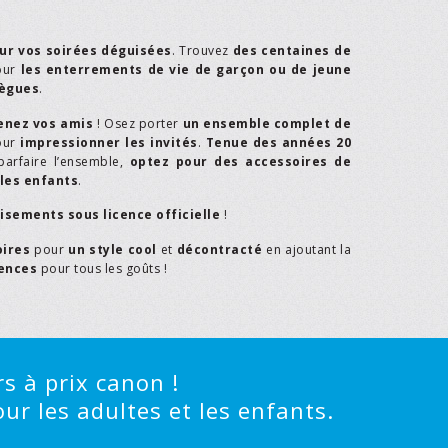
ur vos soirées déguisées
. Trouvez
des centaines de
our
les enterrements de vie de garçon ou de jeune
lègues
.
enez vos amis
! Osez porter
un ensemble complet de
our
impressionner les invités
.
Tenue des années 20
parfaire l’ensemble,
optez pour des accessoires de
les enfants
.
isements sous licence officielle
!
oires
pour
un style cool
et
décontracté
en ajoutant la
rences
pour tous les goûts !
s à prix canon !
ur les adultes et les enfants.