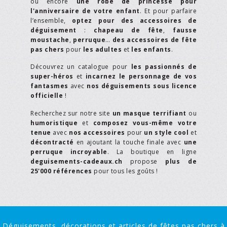
ou encore
une robe de princesse pour
l'anniversaire de votre enfant
. Et pour parfaire
l’ensemble,
optez pour des accessoires de
déguisement
:
chapeau de fête
,
fausse
moustache
,
perruque
…
des accessoires de fête
pas chers
pour
les adultes
et
les enfants
.
Découvrez un catalogue pour
les passionnés de
super-héros
et
incarnez le personnage de vos
fantasmes
avec
nos déguisements sous licence
officielle
!
Recherchez sur notre site
un masque terrifiant
ou
humoristique
et
composez vous-même votre
tenue
avec
nos accessoires
pour
un style cool
et
décontracté
en ajoutant la touche finale avec
une
perruque incroyable
. La boutique en ligne
deguisements-cadeaux.ch
propose
plus de
25'000 références
pour tous les goûts !
Déguisements, décorations et articles de fêtes pas chers à