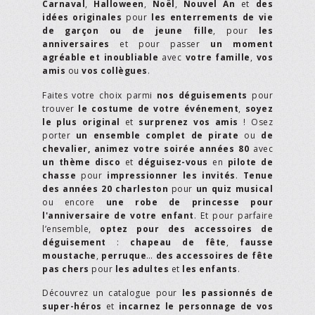
Carnaval
,
Halloween
,
Noël
,
Nouvel An
et
des
idées originales
pour
les enterrements de vie
de garçon ou de jeune fille
, pour
les
anniversaires
et pour passer
un moment
agréable et inoubliable
avec
votre famille
,
vos
amis
ou
vos collègues
.
Faites votre choix parmi
nos déguisements
pour
trouver
le costume de votre événement
,
soyez
le plus original
et
surprenez vos amis
! Osez
porter
un ensemble complet de pirate
ou
de
chevalier,
animez votre soirée années 80
avec
un thème disco
et
déguisez-vous
en
pilote de
chasse
pour
impressionner les invités
.
Tenue
des années 20 charleston
pour
un quiz musical
ou encore
une robe de princesse pour
l'anniversaire de votre enfant
. Et pour parfaire
l’ensemble,
optez pour des accessoires de
déguisement
:
chapeau de fête
,
fausse
moustache
,
perruque
…
des accessoires de fête
pas chers
pour
les adultes
et
les enfants
.
Découvrez un catalogue pour
les passionnés de
super-héros
et
incarnez le personnage de vos