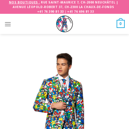
Skip
NOS BOUTIQUES :
RUE SAINT-MAURICE 7, CH-2000 NEUCHÂTEL
|
AVENUE LÉOPOLD-ROBERT 37, CH-2300 LA CHAUX-DE-FONDS
to
+41 76 390 81 33
|
+41 76 696 81 33
content
0