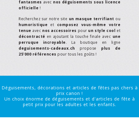
fantasmes
avec
nos déguisements sous licence
officielle
!
Recherchez sur notre site
un masque terrifiant
ou
humoristique
et
composez vous-même votre
tenue
avec
nos accessoires
pour
un style cool
et
décontracté
en ajoutant la touche finale avec
une
perruque incroyable
. La boutique en ligne
deguisements-cadeaux.ch
propose
plus de
25'000 références
pour tous les goûts !
Déguisements, décorations et articles de fêtes pas chers à
prix canon !
Un choix énorme de déguisements et d'articles de fête à
petit prix pour les adultes et les enfants.