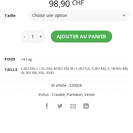
98,90
CHF
Taille
quantité de Costume Mr. Super Mario adulte Oppos
AJOUTER AU PANIER
POIDS
143 kg
L (EU 54)
,
L / XL (56)
,
M (EU 50)
,
M / L (EU 52)
,
S (EU 46)
,
S / M (EU 48)
,
TAILLE
XL (EU 58)
,
XXL
,
XXXL
ID article :
320028
Inclus :
Cravate
,
Pantalon
,
Veste