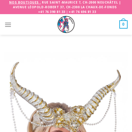
Skip
NOS BOUTIQUES :
RUE SAINT-MAURICE 7, CH-2000 NEUCHÂTEL
|
AVENUE LÉOPOLD-ROBERT 37, CH-2300 LA CHAUX-DE-FONDS
to
+41 76 390 81 33
|
+41 76 696 81 33
content
0