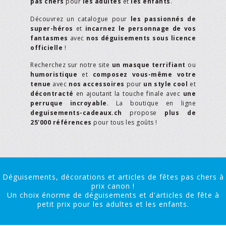
pas chers
pour
les adultes
et
les enfants
.
Découvrez un catalogue pour
les passionnés de
super-héros
et
incarnez le personnage de vos
fantasmes
avec
nos déguisements sous licence
officielle
!
Recherchez sur notre site
un masque terrifiant
ou
humoristique
et
composez vous-même votre
tenue
avec
nos accessoires
pour
un style cool
et
décontracté
en ajoutant la touche finale avec
une
perruque incroyable
. La boutique en ligne
deguisements-cadeaux.ch
propose
plus de
25'000 références
pour tous les goûts !
Déguisements, décorations et articles de fêtes pas chers à
prix canon !
Un choix énorme de déguisements et d'articles de fête à
petit prix pour les adultes et les enfants.