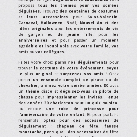
propose
tous les thèmes pour vos soirées
déguisées
. Trouvez
des centaines de costumes
et
leurs accessoires
pour
Saint-Valentin
,
Carnaval
,
Halloween
,
Noël
,
Nouvel An
et
des
idées originales
pour
les enterrements de vie
de garçon ou de jeune fille
, pour
les
anniversaires
et pour passer
un moment
agréable et inoubliable
avec
votre famille
,
vos
amis
ou
vos collègues
.
Faites votre choix parmi
nos déguisements
pour
trouver
le costume de votre événement
,
soyez
le plus original
et
surprenez vos amis
! Osez
porter
un ensemble complet de pirate
ou
de
chevalier,
animez votre soirée années 80
avec
un thème disco
et
déguisez-vous
en
pilote de
chasse
pour
impressionner les invités
.
Tenue
des années 20 charleston
pour
un quiz musical
ou encore
une robe de princesse pour
l'anniversaire de votre enfant
. Et pour parfaire
l’ensemble,
optez pour des accessoires de
déguisement
:
chapeau de fête
,
fausse
moustache
,
perruque
…
des accessoires de fête