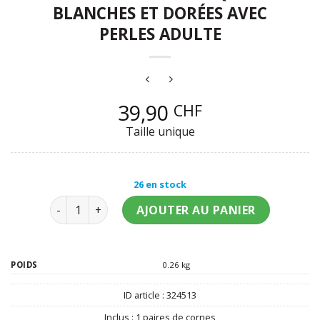
BLANCHES ET DORÉES AVEC
PERLES ADULTE
39,90
CHF
Taille unique
26 en stock
quantité de Cornes démoniaque blanches et dorées 
AJOUTER AU PANIER
POIDS
0.26 kg
ID article :
324513
Inclus :
1 paires de cornes