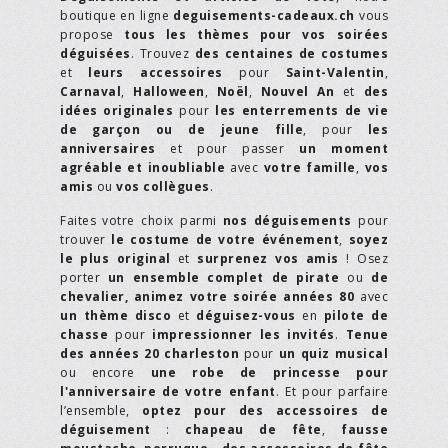
boutique en ligne
deguisements-cadeaux.ch
vous
propose
tous les thèmes pour vos soirées
déguisées
. Trouvez
des centaines de costumes
et
leurs accessoires
pour
Saint-Valentin
,
Carnaval
,
Halloween
,
Noël
,
Nouvel An
et
des
idées originales
pour
les enterrements de vie
de garçon ou de jeune fille
, pour
les
anniversaires
et pour passer
un moment
agréable et inoubliable
avec
votre famille
,
vos
amis
ou
vos collègues
.
Faites votre choix parmi
nos déguisements
pour
trouver
le costume de votre événement
,
soyez
le plus original
et
surprenez vos amis
! Osez
porter
un ensemble complet de pirate
ou
de
chevalier,
animez votre soirée années 80
avec
un thème disco
et
déguisez-vous
en
pilote de
chasse
pour
impressionner les invités
.
Tenue
des années 20 charleston
pour
un quiz musical
ou encore
une robe de princesse pour
l'anniversaire de votre enfant
. Et pour parfaire
l’ensemble,
optez pour des accessoires de
déguisement
:
chapeau de fête
,
fausse