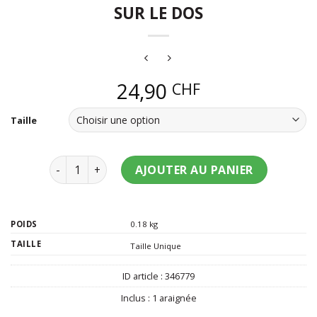
SUR LE DOS
24,90
CHF
Taille
quantité de Araignée géante à porter sur le dos
AJOUTER AU PANIER
POIDS
0.18 kg
TAILLE
Taille Unique
ID article :
346779
Inclus :
1 araignée