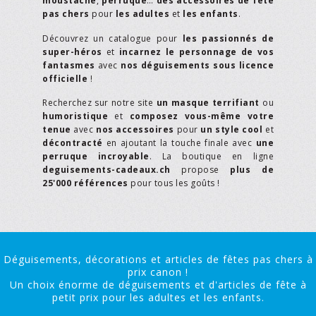
moustache
,
perruque
…
des accessoires de fête
pas chers
pour
les adultes
et
les enfants
.
Découvrez un catalogue pour
les passionnés de
super-héros
et
incarnez le personnage de vos
fantasmes
avec
nos déguisements sous licence
officielle
!
Recherchez sur notre site
un masque terrifiant
ou
humoristique
et
composez vous-même votre
tenue
avec
nos accessoires
pour
un style cool
et
décontracté
en ajoutant la touche finale avec
une
perruque incroyable
. La boutique en ligne
deguisements-cadeaux.ch
propose
plus de
25'000 références
pour tous les goûts !
Déguisements, décorations et articles de fêtes pas chers à
prix canon !
Un choix énorme de déguisements et d'articles de fête à
petit prix pour les adultes et les enfants.