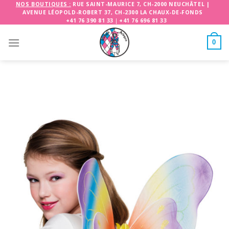
Skip
NOS BOUTIQUES :
RUE SAINT-MAURICE 7, CH-2000 NEUCHÂTEL
|
AVENUE LÉOPOLD-ROBERT 37, CH-2300 LA CHAUX-DE-FONDS
to
+41 76 390 81 33
|
+41 76 696 81 33
content
0