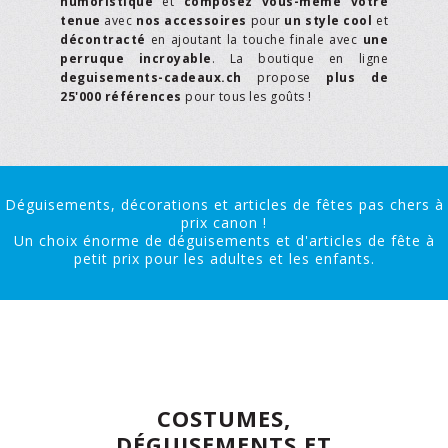
humoristique
et
composez vous-même votre
tenue
avec
nos accessoires
pour
un style cool
et
décontracté
en ajoutant la touche finale avec
une
perruque incroyable
. La boutique en ligne
deguisements-cadeaux.ch
propose
plus de
25'000 références
pour tous les goûts !
Déguisements, décorations et articles de fêtes pas chers à
prix canon !
Un choix énorme de déguisements et d'articles de fête à
petit prix pour les adultes et les enfants.
COSTUMES,
DÉGUISEMENTS ET