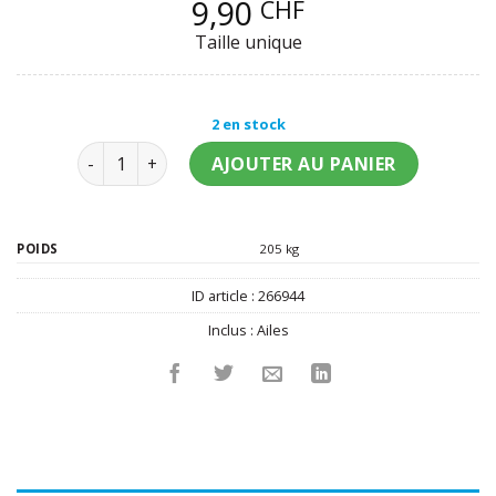
9,90
CHF
Taille unique
2 en stock
quantité de Ailes papillon multicolores 40 x 50 cm fil
AJOUTER AU PANIER
POIDS
205 kg
ID article :
266944
Inclus :
Ailes