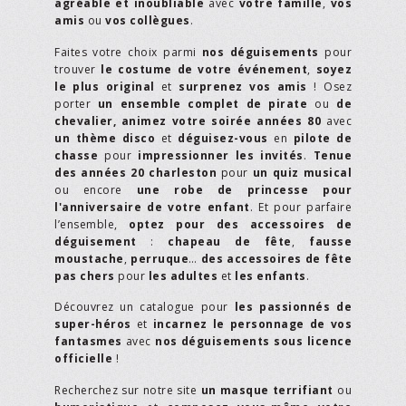
agréable et inoubliable
avec
votre famille
,
vos
amis
ou
vos collègues
.
Faites votre choix parmi
nos déguisements
pour
trouver
le costume de votre événement
,
soyez
le plus original
et
surprenez vos amis
! Osez
porter
un ensemble complet de pirate
ou
de
chevalier,
animez votre soirée années 80
avec
un thème disco
et
déguisez-vous
en
pilote de
chasse
pour
impressionner les invités
.
Tenue
des années 20 charleston
pour
un quiz musical
ou encore
une robe de princesse pour
l'anniversaire de votre enfant
. Et pour parfaire
l’ensemble,
optez pour des accessoires de
déguisement
:
chapeau de fête
,
fausse
moustache
,
perruque
…
des accessoires de fête
pas chers
pour
les adultes
et
les enfants
.
Découvrez un catalogue pour
les passionnés de
super-héros
et
incarnez le personnage de vos
fantasmes
avec
nos déguisements sous licence
officielle
!
Recherchez sur notre site
un masque terrifiant
ou