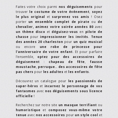
Faites votre choix parmi
nos déguisements
pour
trouver
le costume de votre événement
,
soyez
le plus original
et
surprenez vos amis
! Osez
porter
un ensemble complet de pirate
ou
de
chevalier,
animez votre soirée années 80
avec
un thème disco
et
déguisez-vous
en
pilote de
chasse
pour
impressionner les invités
.
Tenue
des années 20 charleston
pour
un quiz musical
ou encore
une robe de princesse pour
l'anniversaire de votre enfant
. Et pour parfaire
l’ensemble,
optez pour des accessoires de
déguisement
:
chapeau de fête
,
fausse
moustache
,
perruque
…
des accessoires de fête
pas chers
pour
les adultes
et
les enfants
.
Découvrez un catalogue pour
les passionnés de
super-héros
et
incarnez le personnage de vos
fantasmes
avec
nos déguisements sous licence
officielle
!
Recherchez sur notre site
un masque terrifiant
ou
humoristique
et
composez vous-même votre
tenue
avec
nos accessoires
pour
un style cool
et