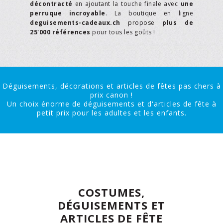
décontracté
en ajoutant la touche finale avec
une
perruque incroyable
. La boutique en ligne
deguisements-cadeaux.ch
propose
plus de
25'000 références
pour tous les goûts !
Déguisements, décorations et articles de fêtes pas chers à
prix canon !
Un choix énorme de déguisements et d'articles de fête à
petit prix pour les adultes et les enfants.
COSTUMES,
DÉGUISEMENTS ET
ARTICLES DE FÊTE