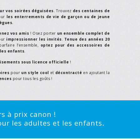
ur vos soirées déguisées
. Trouvez
des centaines de
our
les enterrements de vie de garçon ou de jeune
lègues
.
enez vos amis
! Osez porter
un ensemble complet de
our
impressionner les invités
.
Tenue des années 20
parfaire l’ensemble,
optez pour des accessoires de
les enfants
.
isements sous licence officielle
!
oires
pour
un style cool
et
décontracté
en ajoutant la
rences
pour tous les goûts !
s à prix canon !
ur les adultes et les enfants.