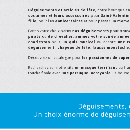
Déguisements et articles de fête
, notre boutique e
costumes
et
leurs accessoires
pour
Saint-Valentin
fille
, pour
les anniversaires
et pour passer
un momen
Faites votre choix parmi
nos déguisements
pour trouv
pirate
ou
de chevalier,
animez votre soirée année
charleston
pour
un quiz musical
ou encore
une r
déguisement
:
chapeau de fête
,
fausse moustache
Découvrez un catalogue pour
les passionnés de supe
Recherchez sur notre site
un masque terrifiant
ou
hu
touche finale avec
une perruque incroyable
. La bouti
Déguisements, d
Un choix énorme de déguisemen