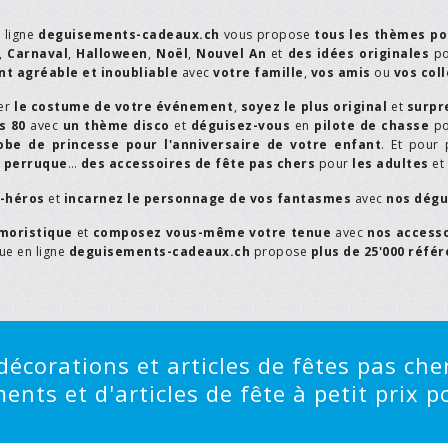
n ligne
deguisements-cadeaux.ch
vous propose
tous les thèmes po
,
Carnaval
,
Halloween
,
Noël
,
Nouvel An
et
des idées originales
p
t agréable et inoubliable
avec
votre famille
,
vos amis
ou
vos col
er
le costume de votre événement
,
soyez le plus original
et
surpr
s 80
avec
un thème disco
et
déguisez-vous
en
pilote de chasse
p
obe de princesse pour l'anniversaire de votre enfant
. Et pour 
,
perruque
…
des accessoires de fête pas chers
pour
les adultes
et
r-héros
et
incarnez le personnage de vos fantasmes
avec
nos dégu
moristique
et
composez vous-même votre tenue
avec
nos access
que en ligne
deguisements-cadeaux.ch
propose
plus de 25'000 réfé
écorations et articles de fêtes pas cher
ts et d'articles de fête à petit prix po