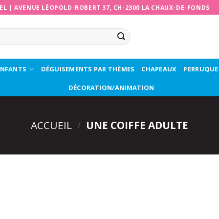
EL
|
AVENUE LÉOPOLD-ROBERT 37, CH-2300 LA CHAUX-DE-FONDS
ENFANTS
DÉGUISEMENTS PAR THÈMES
CHAPEAUX
PERRUQUE
DÉCORATION/ANIMATION
ACCUEIL
/
UNE COIFFE ADULTE