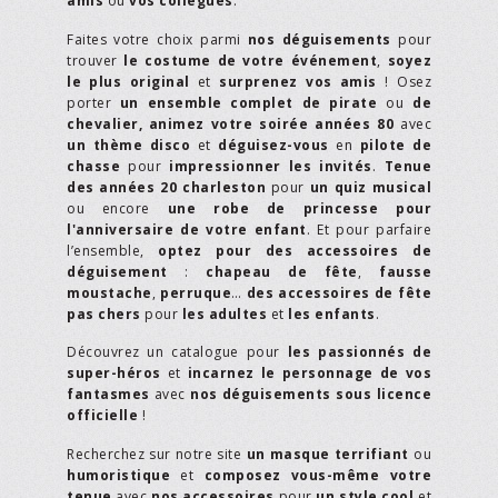
amis
ou
vos collègues
.
Faites votre choix parmi
nos déguisements
pour
trouver
le costume de votre événement
,
soyez
le plus original
et
surprenez vos amis
! Osez
porter
un ensemble complet de pirate
ou
de
chevalier,
animez votre soirée années 80
avec
un thème disco
et
déguisez-vous
en
pilote de
chasse
pour
impressionner les invités
.
Tenue
des années 20 charleston
pour
un quiz musical
ou encore
une robe de princesse pour
l'anniversaire de votre enfant
. Et pour parfaire
l’ensemble,
optez pour des accessoires de
déguisement
:
chapeau de fête
,
fausse
moustache
,
perruque
…
des accessoires de fête
pas chers
pour
les adultes
et
les enfants
.
Découvrez un catalogue pour
les passionnés de
super-héros
et
incarnez le personnage de vos
fantasmes
avec
nos déguisements sous licence
officielle
!
Recherchez sur notre site
un masque terrifiant
ou
humoristique
et
composez vous-même votre
tenue
avec
nos accessoires
pour
un style cool
et