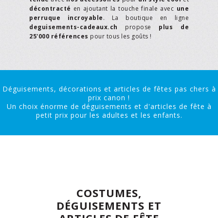
décontracté
en ajoutant la touche finale avec
une
perruque incroyable
. La boutique en ligne
deguisements-cadeaux.ch
propose
plus de
25'000 références
pour tous les goûts !
Déguisements, décorations et articles de fêtes pas chers à
prix canon !
Un choix énorme de déguisements et d'articles de fête à
petit prix pour les adultes et les enfants.
COSTUMES,
DÉGUISEMENTS ET
ARTICLES DE FÊTE