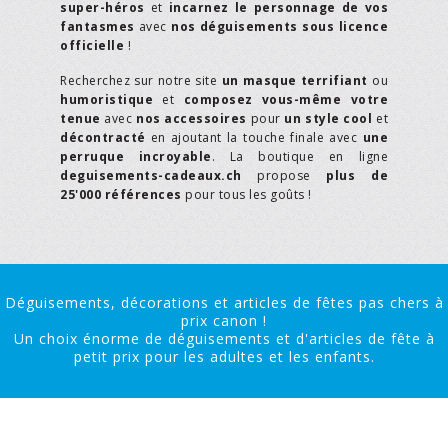
super-héros
et
incarnez le personnage de vos
fantasmes
avec
nos déguisements sous licence
officielle
!
Recherchez sur notre site
un masque terrifiant
ou
humoristique
et
composez vous-même votre
tenue
avec
nos accessoires
pour
un style cool
et
décontracté
en ajoutant la touche finale avec
une
perruque incroyable
. La boutique en ligne
deguisements-cadeaux.ch
propose
plus de
25'000 références
pour tous les goûts !
Déguisements, décorations et articles de fêtes pas chers à
prix canon !
Un choix énorme de déguisements et d'articles de fête à
petit prix pour les adultes et les enfants.