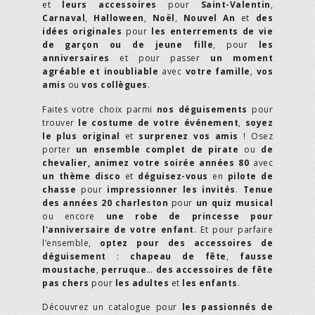
et
leurs accessoires
pour
Saint-Valentin
,
Carnaval
,
Halloween
,
Noël
,
Nouvel An
et
des
idées originales
pour
les enterrements de vie
de garçon ou de jeune fille
, pour
les
anniversaires
et pour passer
un moment
agréable et inoubliable
avec
votre famille
,
vos
amis
ou
vos collègues
.
Faites votre choix parmi
nos déguisements
pour
trouver
le costume de votre événement
,
soyez
le plus original
et
surprenez vos amis
! Osez
porter
un ensemble complet de pirate
ou
de
chevalier,
animez votre soirée années 80
avec
un thème disco
et
déguisez-vous
en
pilote de
chasse
pour
impressionner les invités
.
Tenue
des années 20 charleston
pour
un quiz musical
ou encore
une robe de princesse pour
l'anniversaire de votre enfant
. Et pour parfaire
l’ensemble,
optez pour des accessoires de
déguisement
:
chapeau de fête
,
fausse
moustache
,
perruque
…
des accessoires de fête
pas chers
pour
les adultes
et
les enfants
.
Découvrez un catalogue pour
les passionnés de