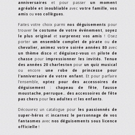
anniversaires
et pour passer
un moment
agréable et inoubliable
avec
votre famille
,
vos
amis
ou
vos collègues
.
Faites votre choix parmi
nos déguisements
pour
trouver
le costume de votre événement
,
soyez
le plus original
et
surprenez vos amis
! Osez
porter
un ensemble complet de pirate
ou
de
chevalier,
animez votre soirée années 80
avec
un thème disco
et
déguisez-vous
en
pilote de
chasse
pour
impressionner les invités
.
Tenue
des années 20 charleston
pour
un quiz musical
ou encore
une robe de princesse pour
l'anniversaire de votre enfant
. Et pour parfaire
l’ensemble,
optez pour des accessoires de
déguisement
:
chapeau de fête
,
fausse
moustache
,
perruque
…
des accessoires de fête
pas chers
pour
les adultes
et
les enfants
.
Découvrez un catalogue pour
les passionnés de
super-héros
et
incarnez le personnage de vos
fantasmes
avec
nos déguisements sous licence
officielle
!