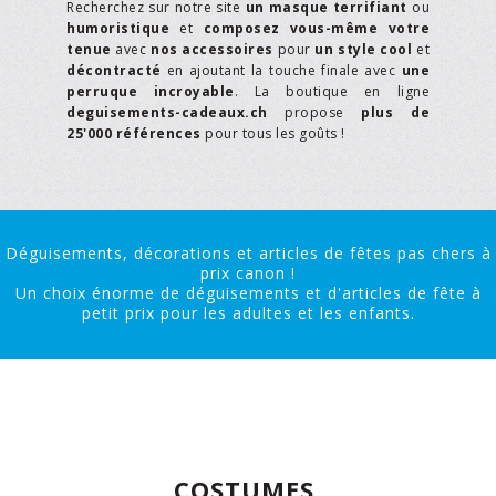
Recherchez sur notre site
un masque terrifiant
ou
humoristique
et
composez vous-même votre
tenue
avec
nos accessoires
pour
un style cool
et
décontracté
en ajoutant la touche finale avec
une
perruque incroyable
. La boutique en ligne
deguisements-cadeaux.ch
propose
plus de
25'000 références
pour tous les goûts !
Déguisements, décorations et articles de fêtes pas chers à
prix canon !
Un choix énorme de déguisements et d'articles de fête à
petit prix pour les adultes et les enfants.
COSTUMES,